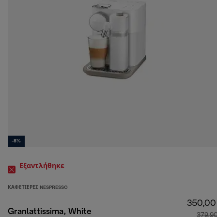
-8%
Εξαντλήθηκε
ΚΑΦΕΤΙΈΡΕΣ NESPRESSO
350,00
Granlattissima, White
379,9