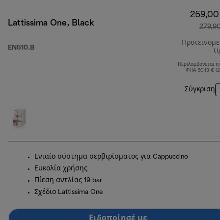
259,00
Lattissima One, Black
279,9
Προτεινόμ
EN510.B
τ
Περιλαμβάνεται π
ΦΠΑ 50,13 € (
Σύγκριση
Ενιαίο σύστημα σερβιρίσματος για Cappuccino
Ευκολία χρήσης
Πίεση αντλίας 19 bar
Σχέδιο Lattissima One
Ειδοποίησέ με