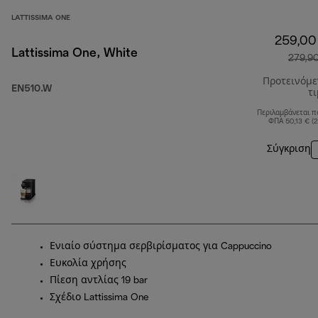
LATTISSIMA ONE
259,00
Lattissima One, White
279,9
Προτεινόμ
EN510.W
τ
Περιλαμβάνεται π
ΦΠΑ 50,13 € (
Σύγκριση
Ενιαίο σύστημα σερβιρίσματος για Cappuccino
Ευκολία χρήσης
Πίεση αντλίας 19 bar
Σχέδιο Lattissima One