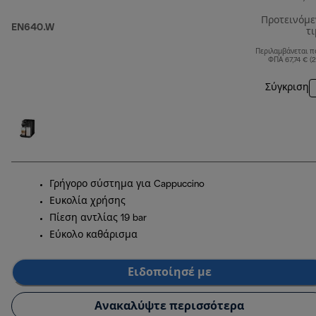
Προτεινόμ
EN640.W
τ
Περιλαμβάνεται π
ΦΠΑ 67,74 € (
Σύγκριση
Γρήγορο σύστημα για Cappuccino
Ευκολία χρήσης
Πίεση αντλίας 19 bar
Εύκολο καθάρισμα
Ειδοποίησέ με
Ανακαλύψτε περισσότερα