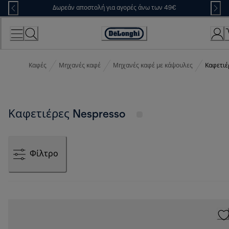
Skip
Δωρεάν αποστολή για αγορές άνω των 49€
to
Content
Accessibility
Statement
Καφές
Μηχανές καφέ
Μηχανές καφέ με κάψουλες
Καφετιέ
Καφετιέρες Nespresso
Φίλτρο