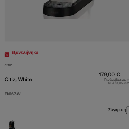
Εξαντλήθηκε
CITIZ
179,00 €
Citiz, White
Περιλαμβάνεται π
ΦΠΑ 34,65 € (
EN167.W
Σύγκριση