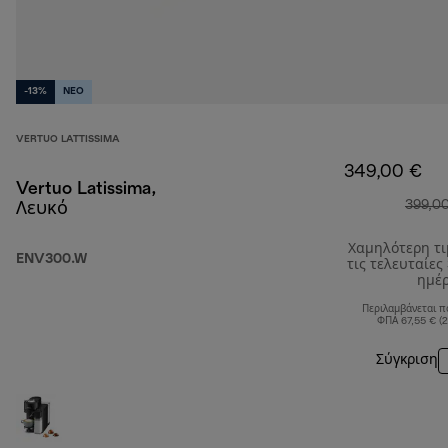
-13%
NEO
VERTUO LATTISSIMA
349,00 €
Vertuo Latissima,
399,0
Λευκό
Χαμηλότερη τ
ENV300.W
τις τελευταίες
ημέ
Περιλαμβάνεται π
ΦΠΑ 67,55 € (
Σύγκριση