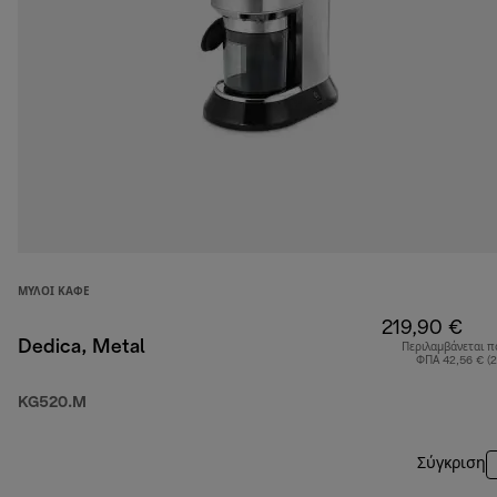
ΜΎΛΟΙ ΚΑΦΈ
219,90 €
Dedica, Metal
Περιλαμβάνεται π
ΦΠΑ 42,56 € (
KG520.M
Σύγκριση