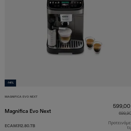
-14%
MAGNIFICA EVO NEXT
599,00
Magnifica Evo Next
699,9
Προτεινόμ
ECAM312.80.TB
τ