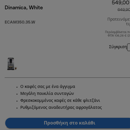
549,00
Dinamica, White
649,9
Προτεινόμ
ECAM350.35.W
τ
Περιλαμβάνεται π
ΦΠΑ 106,26 € (
Σύγκριση
Ο καφές σας με ένα άγγιγμα
Μεγάλη ποικιλία συνταγών
Φρεσκοκομμένος καφές σε κάθε φλιτζάνι
Ρυθμιζόμενος αναδευτήρας αφρογάλατος
Προσθήκη στο καλάθι