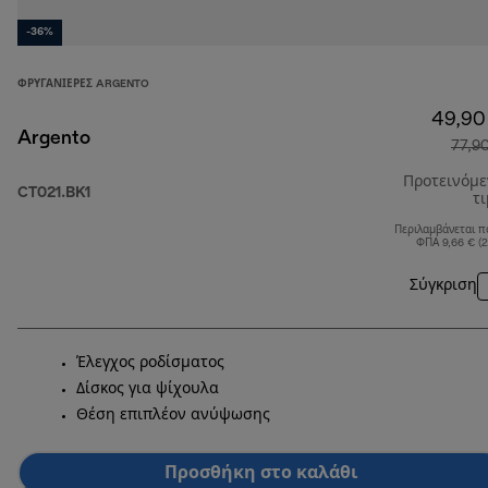
-36%
ΦΡΥΓΑΝΙΈΡΕΣ ARGENTO
49,90
Argento
77,9
Προτεινόμ
CT021.BK1
τ
Περιλαμβάνεται π
ΦΠΑ 9,66 € (
Σύγκριση
Έλεγχος ροδίσματος
Δίσκος για ψίχουλα
Θέση επιπλέον ανύψωσης
Προσθήκη στο καλάθι