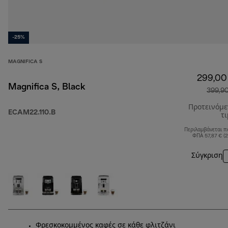
-25%
MAGNIFICA S
299,00
Magnifica S, Black
399,9
Προτεινόμ
ECAM22.110.B
τ
Περιλαμβάνεται π
ΦΠΑ 57,87 € (
Σύγκριση
Φρεσκοκομμένος καφές σε κάθε φλιτζάνι