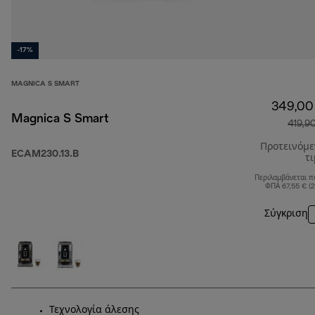
-17%
MAGNICA S SMART
349,00
Magnica S Smart
419,9
Προτεινόμ
ECAM230.13.B
τ
Περιλαμβάνεται π
ΦΠΑ 67,55 € (
Σύγκριση
Τεχνολογία άλεσης