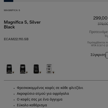
MAGNIFICA S
299,00
Magnifica S, Silver
379,0
Black
Προτεινόμ
τ
ECAM22.110.SB
Περιλαμβάνεται π
ΦΠΑ 57,87 € (
Σύγκριση
Φρεσκοκομμένος καφές σε κάθε φλιτζάνι
Ακροφύσιο ατμού για αφρόγαλα
Ο καφές σας με ένα άγγιγμα
Εύκολο καθάρισμα