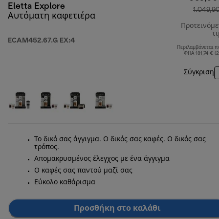
Eletta Explore
1.049,9
Αυτόματη καφετιέρα
Προτεινόμ
τ
ECAM452.67.G EX:4
Περιλαμβάνεται π
ΦΠΑ 181,74 € (
Σύγκριση
Το δικό σας άγγιγμα. Ο δικός σας καφές. Ο δικός σας
τρόπος.
Απομακρυσμένος έλεγχος με ένα άγγιγμα
Ο καφές σας παντού μαζί σας
Εύκολο καθάρισμα
Προσθήκη στο καλάθι