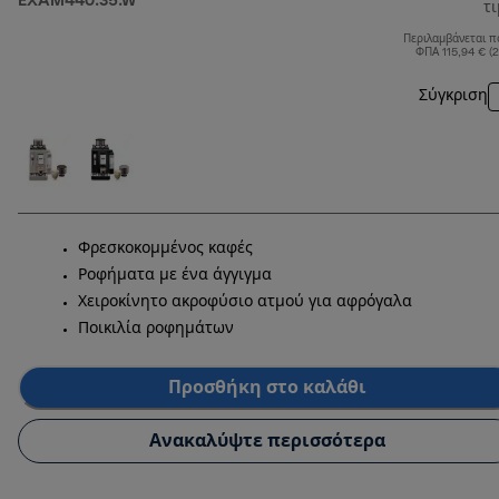
EXAM440.35.W
τ
Περιλαμβάνεται π
ΦΠΑ 115,94 € (
Σύγκριση
Φρεσκοκομμένος καφές
Ροφήματα με ένα άγγιγμα
Χειροκίνητο ακροφύσιο ατμού για αφρόγαλα
Ποικιλία ροφημάτων
Προσθήκη στο καλάθι
Ανακαλύψτε περισσότερα