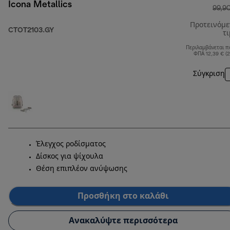
Icona Metallics
99,9
Προτεινόμ
CTOT2103.GY
τ
Περιλαμβάνεται π
ΦΠΑ 12,39 € (
Σύγκριση
Έλεγχος ροδίσματος
Δίσκος για ψίχουλα
Θέση επιπλέον ανύψωσης
Προσθήκη στο καλάθι
Ανακαλύψτε περισσότερα