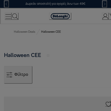
Skip
Δωρεάν αποστολή για αγορές άνω των 49€
to
Content
Accessibility
Statement
Halloween Deals
Halloween CEE
Halloween CEE
Φίλτρο