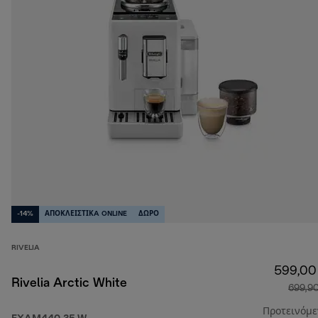
-14%
ΑΠΟΚΛΕΙΣΤΙΚA ONLINE
ΔΩΡΟ
RIVELIA
599,00
Rivelia Arctic White
699,9
Προτεινόμ