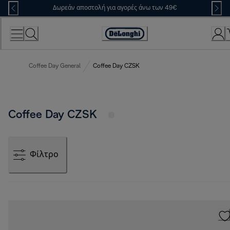
Skip
Δωρεάν αποστολή για αγορές άνω των 49€
to
Content
Accessibility
Statement
Coffee Day General
Coffee Day CZSK
Coffee Day CZSK
Φίλτρο