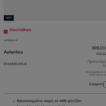
-20%
Εξαντλήθηκε
AUTENTICA
399,00
Autentica
499,9
Προτεινόμ
ETAM29.510.B
τ
Περιλαμβάνεται π
ΦΠΑ 77,23 € (
Σύγκριση
Φρεσκοκομμένος καφές σε κάθε φλιτζάνι