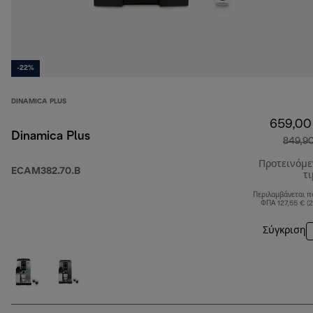
-22%
DINAMICA PLUS
659,00
Dinamica Plus
849,9
Προτεινόμ
ECAM382.70.B
τ
Περιλαμβάνεται π
ΦΠΑ 127,55 € (
Σύγκριση