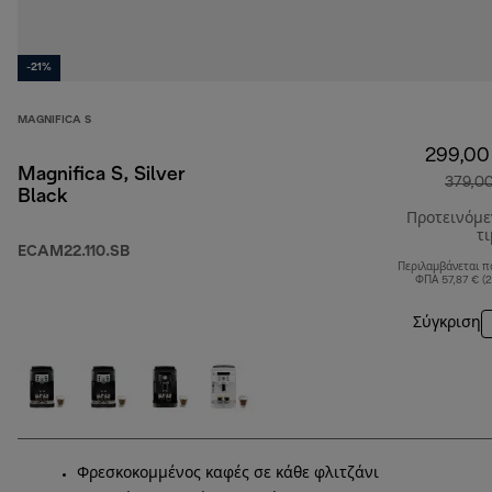
-21%
MAGNIFICA S
299,00
Magnifica S, Silver
379,0
Black
Προτεινόμ
τ
ECAM22.110.SB
Περιλαμβάνεται π
ΦΠΑ 57,87 € (
Σύγκριση
Φρεσκοκομμένος καφές σε κάθε φλιτζάνι