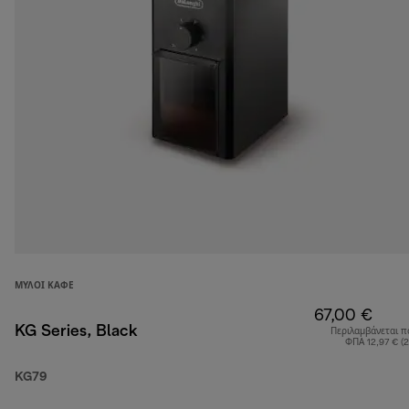
ΜΎΛΟΙ ΚΑΦΈ
67,00 €
KG Series, Black
Περιλαμβάνεται π
ΦΠΑ 12,97 € (
KG79