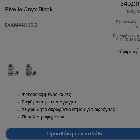
549,00
Rivelia Onyx Black
699,9
Προτεινόμ
EXAM440.35.B
τ
Περιλαμβάνεται π
ΦΠΑ 106,26 € (
Σύγκριση
Φρεσκοκομμένος καφές
Ροφήματα με ένα άγγιγμα
Χειροκίνητο ακροφύσιο ατμού για αφρόγαλα
Ποικιλία ροφημάτων
Προσθήκη στο καλάθι