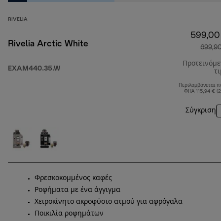
RIVELIA
599,00
Rivelia Arctic White
699,9
Προτεινόμ
EXAM440.35.W
τ
Περιλαμβάνεται π
ΦΠΑ 115,94 € (
Σύγκριση
Φρεσκοκομμένος καφές
Ροφήματα με ένα άγγιγμα
Χειροκίνητο ακροφύσιο ατμού για αφρόγαλα
Ποικιλία ροφημάτων