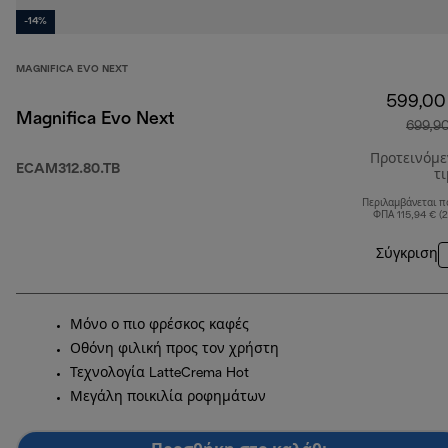
-14%
MAGNIFICA EVO NEXT
599,00
Magnifica Evo Next
699,9
Προτεινόμ
ECAM312.80.TB
τ
Περιλαμβάνεται π
ΦΠΑ 115,94 € (
Σύγκριση
Μόνο ο πιο φρέσκος καφές
Οθόνη φιλική προς τον χρήστη
Τεχνολογία LatteCrema Hot
Μεγάλη ποικιλία ροφημάτων