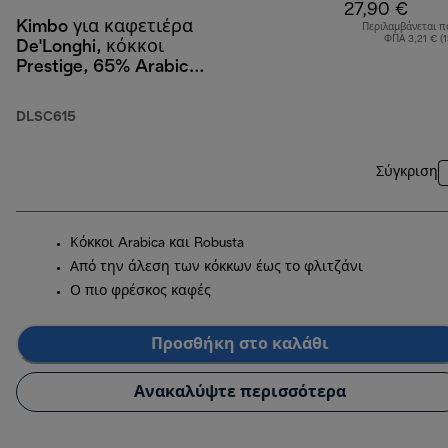
27,90 €
Kimbo για καφετιέρα
Περιλαμβάνεται π
ΦΠΑ 3,21 € (
De'Longhi, κόκκοι
Prestige, 65% Arabica
35% Robusta, 1 kg
DLSC615
Σύγκριση
Κόκκοι Arabica και Robusta
Από την άλεση των κόκκων έως το φλιτζάνι
Ο πιο φρέσκος καφές
Προσθήκη στο καλάθι
Ανακαλύψτε περισσότερα