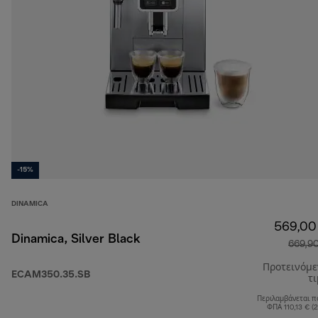
-15%
DINAMICA
569,00
Dinamica, Silver Black
669,9
Προτεινόμ
ECAM350.35.SB
τ
Περιλαμβάνεται π
ΦΠΑ 110,13 € (