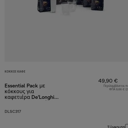
ΚΌΚΚΟΙ ΚΑΦΈ
49,90 €
Essential Pack με
Περιλαμβάνεται π
ΦΠΑ 9,66 € (
κόκκους για
καφετιέρα De'Longhi,
4 x 250 g, 2 ποτήρια
cappuccino και
DLSC317
φίλτρο νερού
Σύγκριση