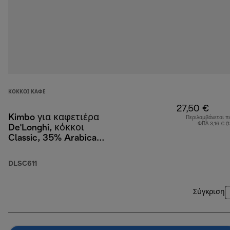
ΚΌΚΚΟΙ ΚΑΦΈ
27,50 €
Kimbo για καφετιέρα
Περιλαμβάνεται π
ΦΠΑ 3,16 € (
De'Longhi, κόκκοι
Classic, 35% Arabica
και 65% Robusta, 1 kg
DLSC611
Σύγκριση