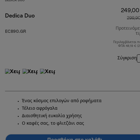
DEDICA DUO
249,00
Dedica Duo
299,9
Προτεινόμ
EC890.GR
τ
Περιλαμβάνεται π
ΦΠΑ 48,19 € (
Σύγκριση
Ένας κόσμος επιλογών από ροφήματα
Τέλειο αφρόγαλα
Διαισθητική ευκολία χρήσης
Ο καφές σας, το φλιτζάνι σας