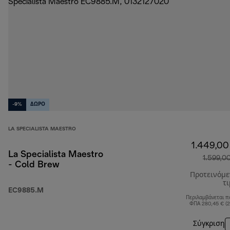
-9%
ΔΩΡΟ
LA SPECIALISTA MAESTRO
1.449,00
La Specialista Maestro
1.599,0
- Cold Brew
Προτεινόμ
τ
EC9885.M
Περιλαμβάνεται π
ΦΠΑ 280,45 € (
Σύγκριση