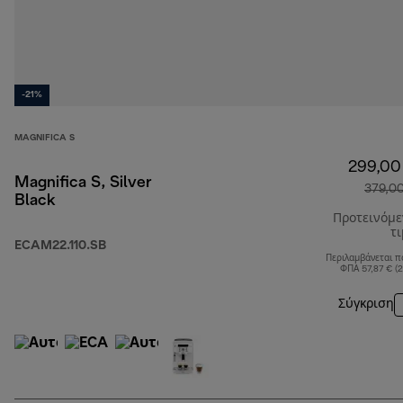
-21%
MAGNIFICA S
299,00
Magnifica S, Silver
379,0
Black
Προτεινόμ
τ
ECAM22.110.SB
Περιλαμβάνεται π
ΦΠΑ 57,87 € (
Σύγκριση