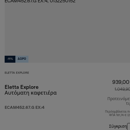
-11%
ΔΩΡΟ
ELETTA EXPLORE
939,00
Eletta Explore
1.049,9
Αυτόματη καφετιέρα
Προτεινόμ
τ
ECAM452.67.G EX:4
Περιλαμβάνεται π
ΦΠΑ 181,74 € (
Σύγκριση