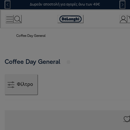
Skip
Δωρεάν αποστολή για αγορές άνω των 49€
to
Content
Accessibility
Statement
Coffee Day General
Coffee Day General
Φίλτρο