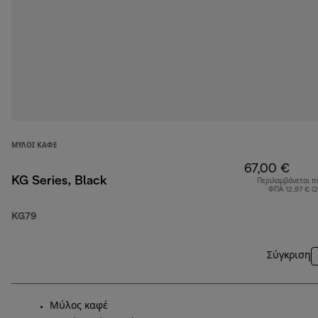
ΜΎΛΟΙ ΚΑΦΈ
67,00 €
KG Series, Black
Περιλαμβάνεται π
ΦΠΑ 12,97 € (
KG79
Σύγκριση
Μύλος καφέ