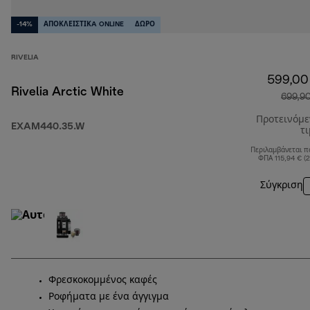
-14%
ΑΠΟΚΛΕΙΣΤΙΚA ONLINE
ΔΩΡΟ
RIVELIA
599,00
Rivelia Arctic White
699,9
Προτεινόμ
EXAM440.35.W
τ
Περιλαμβάνεται π
ΦΠΑ 115,94 € (
Σύγκριση
Φρεσκοκομμένος καφές
Ροφήματα με ένα άγγιγμα