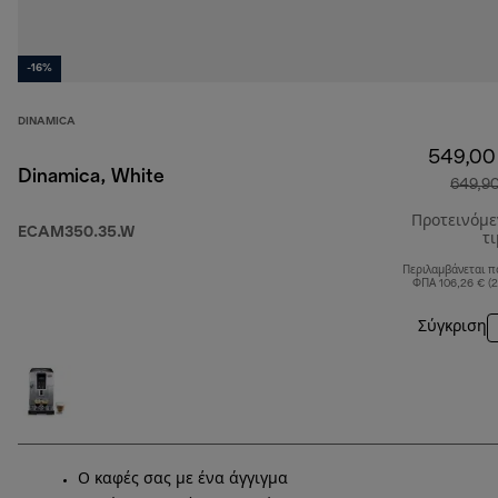
-16%
DINAMICA
549,00
Dinamica, White
649,9
Προτεινόμ
ECAM350.35.W
τ
Περιλαμβάνεται π
ΦΠΑ 106,26 € (
Σύγκριση
Ο καφές σας με ένα άγγιγμα