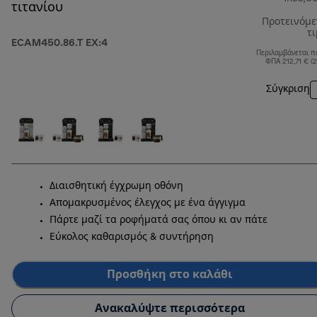
τιτανίου
Προτεινόμ
τ
ECAM450.86.T EX:4
Περιλαμβάνεται π
ΦΠΑ 212,71 € (
Σύγκριση
Διαισθητική έγχρωμη οθόνη
Απομακρυσμένος έλεγχος με ένα άγγιγμα
Πάρτε μαζί τα ροφήματά σας όπου κι αν πάτε
Εύκολος καθαρισμός & συντήρηση
Προσθήκη στο καλάθι
Ανακαλύψτε περισσότερα