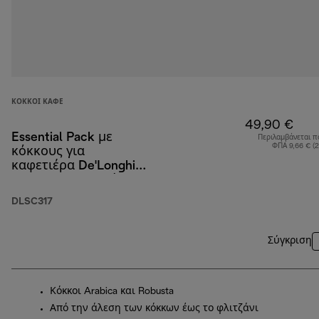
ΚΌΚΚΟΙ ΚΑΦΈ
49,90 €
Essential Pack με
Περιλαμβάνεται π
ΦΠΑ 9,66 € (
κόκκους για
καφετιέρα De'Longhi,
4 x 250 g, 2 ποτήρια
cappuccino και
DLSC317
φίλτρο νερού
Σύγκριση
Κόκκοι Arabica και Robusta
Από την άλεση των κόκκων έως το φλιτζάνι