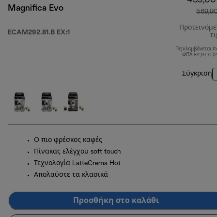
439,00
Magnifica Evo
569,9
Προτεινόμ
ECAM292.81.B EX:1
τ
Περιλαμβάνεται π
ΦΠΑ 84,97 € (
Σύγκριση
Ο πιο φρέσκος καφές
Πίνακας ελέγχου soft touch
Τεχνολογία LatteCrema Hot
Απολαύστε τα κλασικά
Προσθήκη στο καλάθι