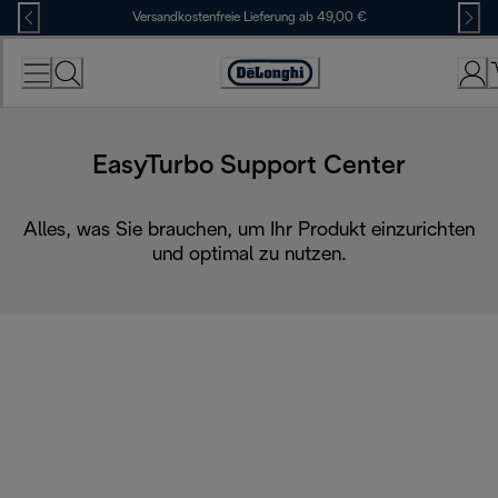
Skip
Versandkostenfreie Lieferung ab 49,00 €
to
Content
Erklärung
zur
Zugänglichkeit
EasyTurbo Support Center
Alles, was Sie brauchen, um Ihr Produkt einzurichten
und optimal zu nutzen.