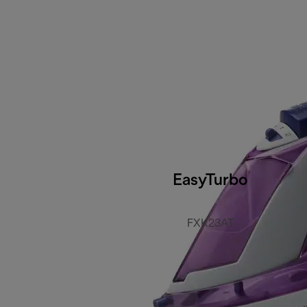
EasyTurbo
FXK23AT