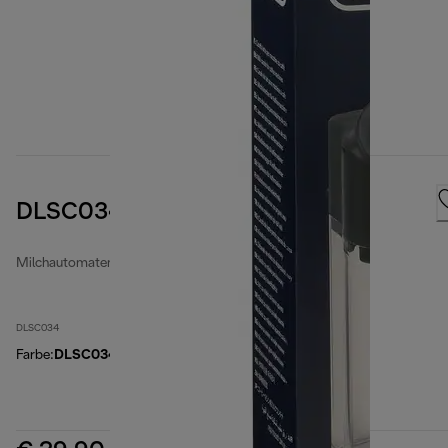
DLSC034 Milk jug
Milchautomaten
DLSC034
Farbe
:
DLSC034