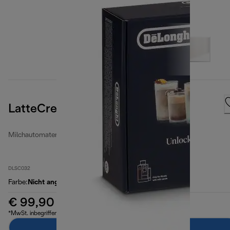
LatteCrema Cool upgrade Set
Milchautomaten
DLSC032
Farbe
:
Nicht angegeben
€ 99,90
*MwSt. inbegriffen
Zum Warenkorb hinzufügen