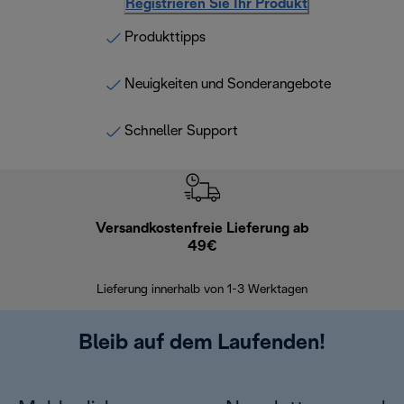
Registrieren Sie Ihr Produkt
Produkttipps
Neuigkeiten und Sonderangebote
Schneller Support
Versandkostenfreie Lieferung ab
Kostenl
49€
30 Ta
Lieferung innerhalb von 1-3 Werktagen
Bleib auf dem Laufenden!