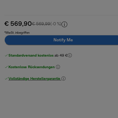
€ 569,90
Originalpreis € 569,99
€ 569,99
(-0 %)
*MwSt. inbegriffen
Notify Me
Standardversand kostenlos
ab 49 €
Kostenlose Rücksendungen
Vollständige Herstellergarantie