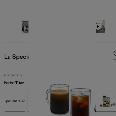
La Specialista Arte Evo, Titanium
EC9255.T EX:2
Farbe
:
Titan