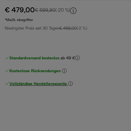
€ 479,00
Originalpreis € 599,90
€ 599,90
(-20 %)
*MwSt. inbegriffen
Niedrigster Preis seit 30 Tagen
€ 489,00
(-2 %)
Standardversand kostenlos
ab 49 €
Kostenlose Rücksendungen
Vollständige Herstellergarantie