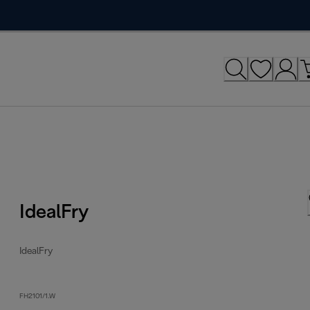
IdealFry
IdealFry
FH2101/1.W