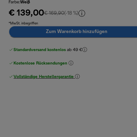
Farbe
:
Weiß
€ 139,00
Originalpreis € 169,90
€ 169,90
(-18 %)
*MwSt. inbegriffen
Zum Warenkorb hinzufügen
Standardversand kostenlos
ab 49 €
Kostenlose Rücksendungen
Vollständige Herstellergarantie