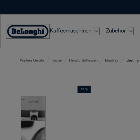
Skip
to
Content
Kaffeemaschinen
Zubehör
Erklärung
zur
Zugänglichkeit
Weitere Geräte
Küche
Heissluftfritteusen
IdealFry
IdealFry
-18 %