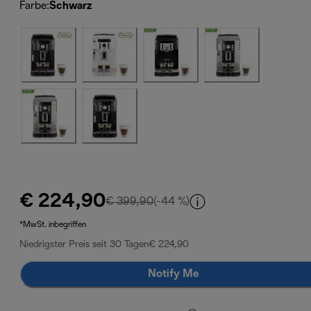
Farbe
:
Schwarz
€ 224,90
Originalpreis € 399,90
€ 399,90
(-44 %)
*MwSt. inbegriffen
Niedrigster Preis seit 30 Tagen
€ 224,90
Notify Me