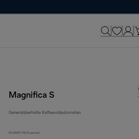
Magnifica S
Generalüberholte Kaffeevollautomaten
ECAM21.116.B-second