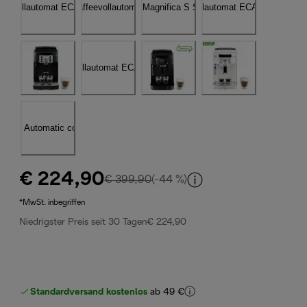
€ 224,90
Originalpreis € 399,90
€ 399,90
(-44 %)
*MwSt. inbegriffen
Niedrigster Preis seit 30 Tagen
€ 224,90
Standardversand kostenlos
ab 49 €