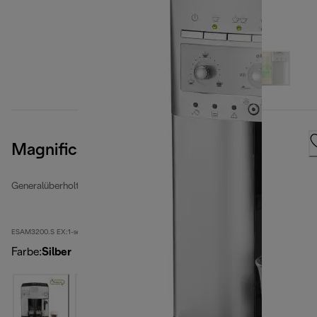
Magnifica
Generalüberholte Kaffeevollautomaten
ESAM3200.S EX:1-second
Farbe
:
Silber