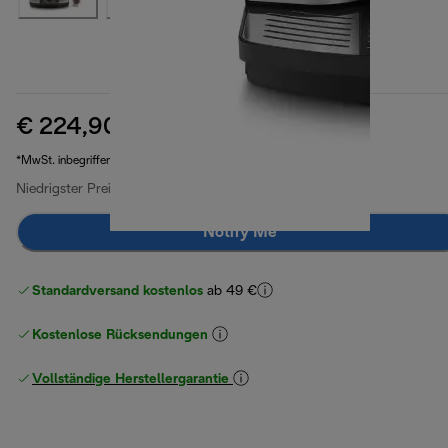
€ 224,90
Originalpreis € 369,90
€ 369,90
(-39 %)
*MwSt. inbegriffen
Niedrigster Preis seit 30 Tagen
€ 224,90
Notify Me
Standardversand kostenlos
ab 49 €
Kostenlose Rücksendungen
Vollständige Herstellergarantie