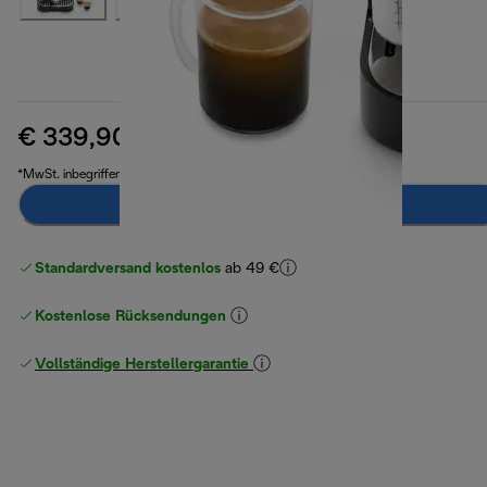
€ 339,90
Originalpreis € 569,90
€ 569,90
(-40 %)
*MwSt. inbegriffen
Notify Me
Standardversand kostenlos
ab 49 €
Kostenlose Rücksendungen
Vollständige Herstellergarantie