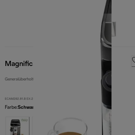
Magnifica Evo
Generalüberholte Kaffeevollautomaten
ECAM292.81.B EX:2-second
Farbe
:
Schwarz