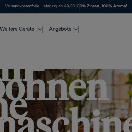
Versandkostenfreie Lieferung ab 49,00 €
0% Zinsen, 100% Aroma!
Weitere Geräte
Angebote
um-
bohnen
ne
maschin