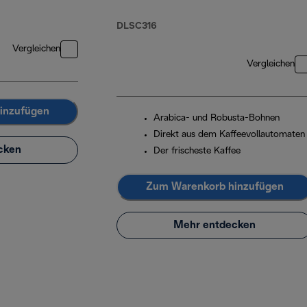
mit Kaffeebohnen
4x250 g und
DLSC316
Espressogläsern
Vergleichen
x2
Vergleichen
inzufügen
Arabica- und Robusta-Bohnen
Direkt aus dem Kaffeevollautomaten
cken
Der frischeste Kaffee
Zum Warenkorb hinzufügen
Mehr entdecken