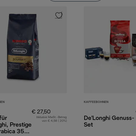
NEN
KAFFEEBOHNEN
€ 27,50
für
De'Longhi Genuss-
Inklusive MwSt.-Betrag
von € 4,58 ( 20%)
hi, Prestige
Set
abica 35%