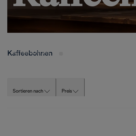
Nutze unsere Premium-Auswahl an ethisch bez
entkoffinierten Kaffeebohnen: Genieße ein unve
Kaffeeerlebnis
Kaffeebohnen
Sortieren nach
Preis