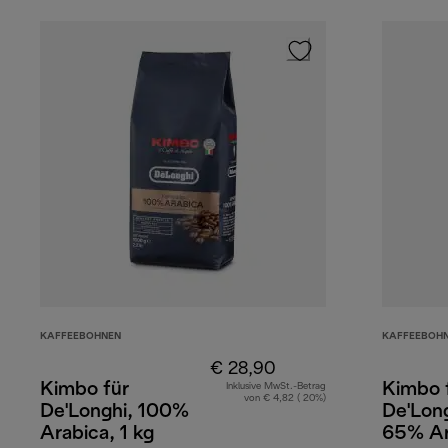
KAFFEEBOHNEN
KAFFEEBOH
€ 28,90
Kimbo für
Kimbo 
Inklusive MwSt.-Betrag
von € 4,82 ( 20%)
De'Longhi, 100%
De'Long
Arabica, 1 kg
65% Ar