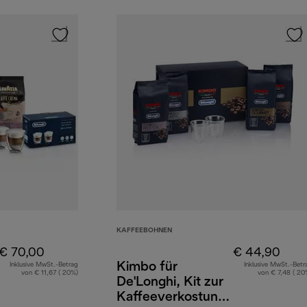
KAFFEEBOHNEN
€ 70,00
€ 44,90
Kimbo für
Inklusive MwSt.-Betrag
Inklusive MwSt.-Betr
von € 11,67 ( 20%)
von € 7,48 ( 20
De'Longhi, Kit zur
Kaffeeverkostung