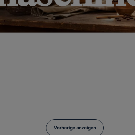
ogenen Arabica-, Robusta- und
rgleichliches Perfetto-
Vorherige anzeigen