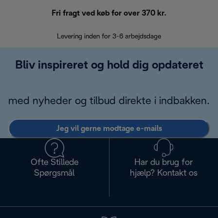
Fri fragt ved køb for over 370 kr.
R
Levering inden for 3-6 arbejdsdage
Problemfri re
Bliv inspireret og hold dig opdateret
med nyheder og tilbud direkte i indbakken.
Jeg vil gerne modtage e-mails
Ofte Stillede
Har du brug for
Spørgsmål
hjælp? Kontakt os