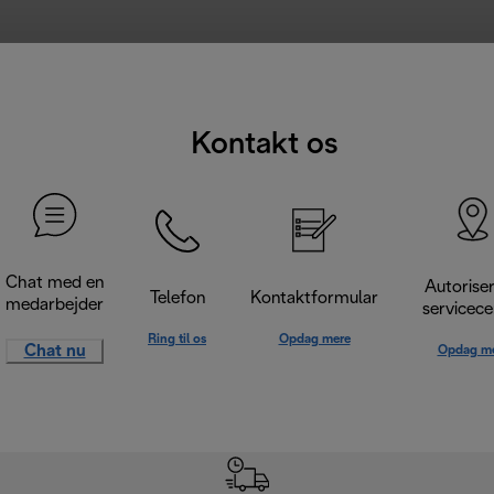
Kontakt os
Chat med en
Autorise
Telefon
Kontaktformular
medarbejder
servicece
Ring til os
Opdag mere
Chat nu
Opdag m