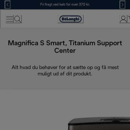
Skip
Fri fragt ved køb for over 370 kr.
to
Content
Accessibility
Statement
Magnifica S Smart, Titanium Support
Center
Alt hvad du behøver for at sætte op og få mest
muligt ud af dit produkt.