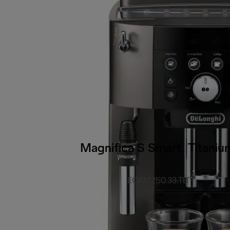
Magnifica S Smart, Titaniu
ECAM250.33.TB