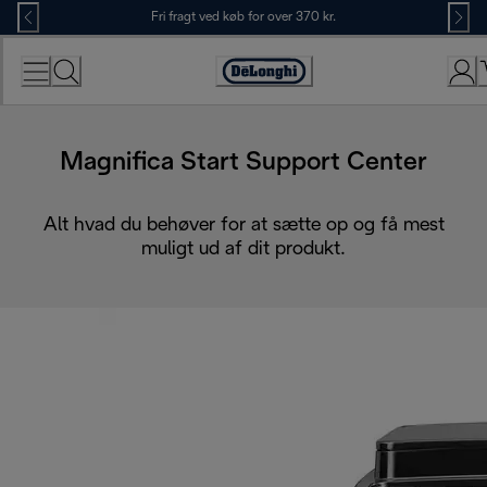
Skip
Fri fragt ved køb for over 370 kr.
to
Content
Accessibility
Statement
Magnifica Start Support Center
Alt hvad du behøver for at sætte op og få mest
muligt ud af dit produkt.