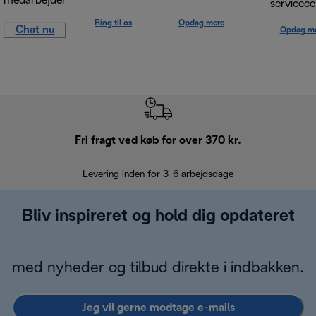
medarbejder
servicece
Ring til os
Opdag mere
Chat nu
Opdag m
Fri fragt ved køb for over 370 kr.
R
Levering inden for 3-6 arbejdsdage
Problemfri re
Bliv inspireret og hold dig opdateret
med nyheder og tilbud direkte i indbakken.
Jeg vil gerne modtage e-mails