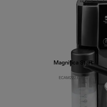
Magnifica Start
ECAM222.60.BG