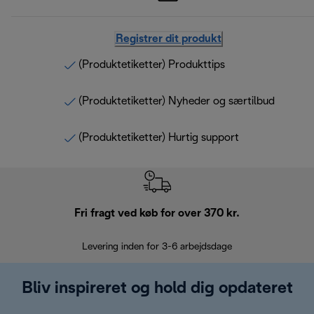
Registrer dit produkt
(Produktetiketter) Produkttips
(Produktetiketter) Nyheder og særtilbud
(Produktetiketter) Hurtig support
Fri fragt ved køb for over 370 kr.
R
Levering inden for 3-6 arbejdsdage
Problemfri re
Bliv inspireret og hold dig opdateret