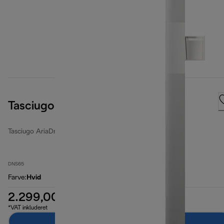
Tasciugo AriaDry Light
Tasciugo AriaDry Light
DNS65
Farve
:
Hvid
2.299,00 kr.
*VAT inkluderet
Læg i indkøbskurven