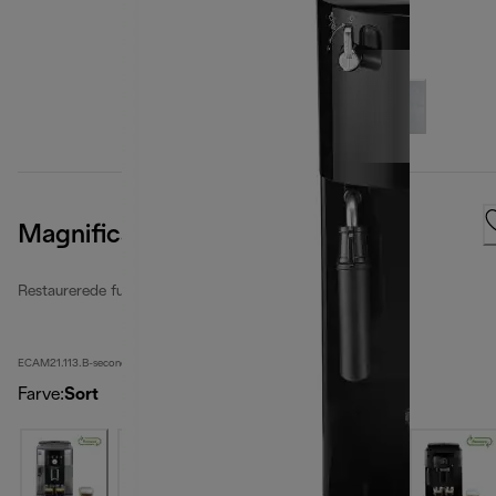
Magnifica S
Restaurerede fuldautomatiske kaffemaskiner
ECAM21.113.B-second
Farve
:
Sort