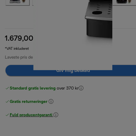
1.679,00 kr.
oprindelig pris 2.599,00 kr.
2.599,00 kr.
(-35 %)
*VAT inkluderet
Laveste pris de sidste 30 dage
1.679,00 kr.
Giv mig besked
Standard gratis levering
over 370 kr
Gratis returneringer
Fuld producentgaranti