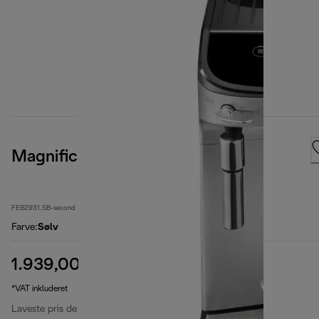
Magnifica Evo
FEB2931.SB-second
Farve
:
Sølv
1.939,00 kr.
oprindelig pris 3.369,00 kr.
3.369,00 kr.
(-42 %)
*VAT inkluderet
Laveste pris de sidste 30 dage
1.939,00 kr.