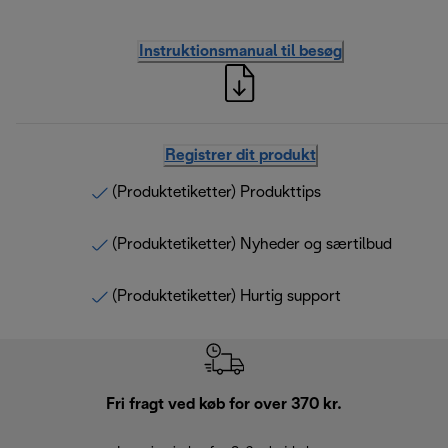
Instruktionsmanual til besøg
Registrer dit produkt
(Produktetiketter) Produkttips
(Produktetiketter) Nyheder og særtilbud
(Produktetiketter) Hurtig support
Fri fragt ved køb for over 370 kr.
R