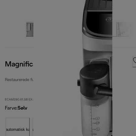
Magnifica Evo
Restaurerede fuldautomatiske kaffemaskiner
ECAM290.61.SB EX:2-second
Farve
:
Sølv