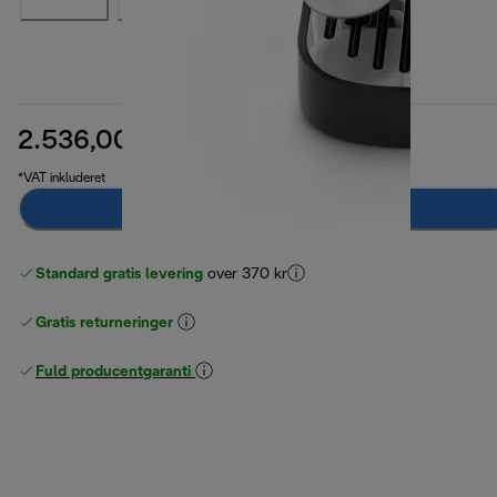
2.536,00 kr.
oprindelig pris 4.249,00 kr.
4.249,00 kr.
(-40 %)
*VAT inkluderet
Giv mig besked
Standard gratis levering
over 370 kr
Gratis returneringer
Fuld producentgaranti