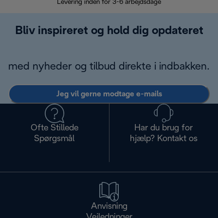
Levering inden for 3-6 arbejdsdage
Problemfri re
Bliv inspireret og hold dig opdateret
med nyheder og tilbud direkte i indbakken.
Jeg vil gerne modtage e-mails
Ofte Stillede
Har du brug for
Spørgsmål
hjælp? Kontakt os
Anvisning
Vejledninger