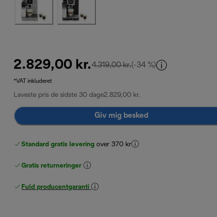
2.829,00 kr.
oprindelig pris 4.319,00 kr
4.319,00 kr.
(-34 %)
*VAT inkluderet
Laveste pris de sidste 30 dage
2.829,00 kr.
Giv mig besked
Standard gratis levering
over 370 kr
Gratis returneringer
Fuld producentgaranti