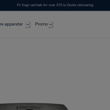
Fri fragt ved køb for over 370 kr.
Gratis returnering
re apparater
Promo