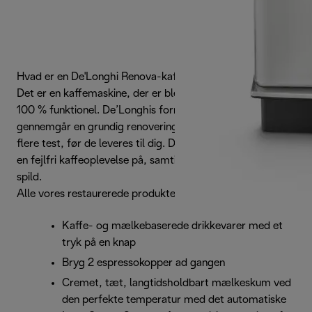
Hvad er en De'Longhi Renova-kaffemaskine?
Det er en kaffemaskine, der er blevet som ny igen og er
100 % funktionel. De’Longhis fornyede produkter
gennemgår en grundig renoveringsproces, der omfatter
flere test, før de leveres til dig. Den ideelle måde at nyde
en fejlfri kaffeoplevelse på, samtidig med at det reducerer
spild.
Alle vores restaurerede produkter har 2 års garanti.
Kaffe- og mælkebaserede drikkevarer med et
tryk på en knap
Bryg 2 espressokopper ad gangen
Cremet, tæt, langtidsholdbart mælkeskum ved
den perfekte temperatur med det automatiske