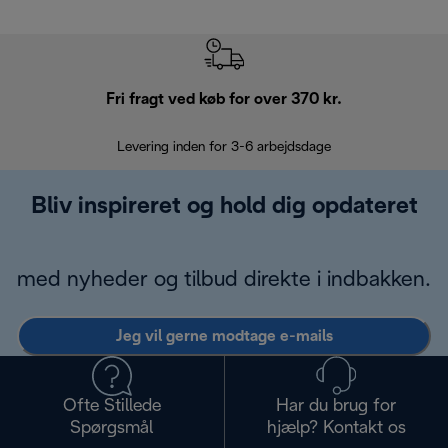
Fri fragt ved køb for over 370 kr.
R
Levering inden for 3-6 arbejdsdage
Problemfri re
Bliv inspireret og hold dig opdateret
med nyheder og tilbud direkte i indbakken.
Jeg vil gerne modtage e-mails
Ofte Stillede
Har du brug for
Spørgsmål
hjælp? Kontakt os