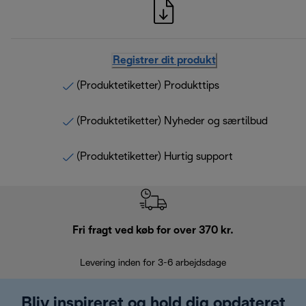
Registrer dit produkt
(Produktetiketter) Produkttips
(Produktetiketter) Nyheder og særtilbud
(Produktetiketter) Hurtig support
Fri fragt ved køb for over 370 kr.
R
Levering inden for 3-6 arbejdsdage
Problemfri re
Bliv inspireret og hold dig opdateret