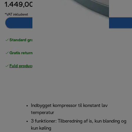
1.449,00 kr.
oprindelig pris 2.239,00 kr.
2.239,00 kr.
(-35 %)
*VAT inkluderet
Giv mig besked
Standard gratis levering
over 370 kr
Gratis returneringer
Fuld producentgaranti
Indbygget kompressor til konstant lav
temperatur
3 funktioner: Tilberedning af is, kun blanding og
kun køling