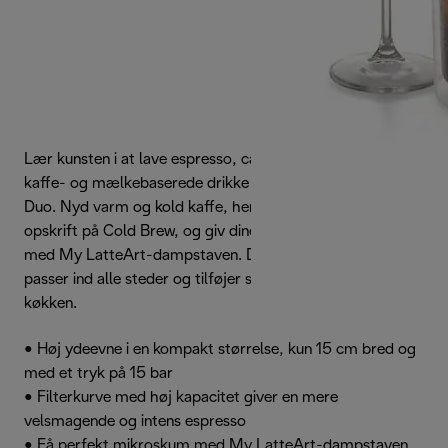
Lær kunsten i at lave espresso, cappuccino og endnu flere
kaffe- og mælkebaserede drikke derhjemme med Dedica
Duo. Nyd varm og kold kaffe, herunder den eksklusive
opskrift på Cold Brew, og giv dine drikke et barista-touch
med My LatteArt-dampstaven. Denne kompakte maskine
passer ind alle steder og tilføjer smuk, italiensk stil til dit
køkken.
• Høj ydeevne i en kompakt størrelse, kun 15 cm bred og
med et tryk på 15 bar
• Filterkurve med høj kapacitet giver en mere
velsmagende og intens espresso
• Få perfekt mikroskum med My LatteArt-dampstaven