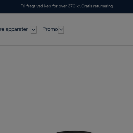
Fri fragt ved køb for over 370 kr.
Gratis returnering
re apparater
Promo