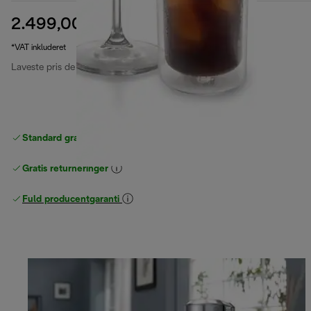
2.499,00 kr.
oprindelig pris 2.999,00 kr.
2.999,00 kr.
(-17 %)
*VAT inkluderet
Laveste pris de sidste 30 dage
2.899,00 kr.
(-14 %)
Standard gratis levering
over 370 kr
Gratis returneringer
Fuld producentgaranti