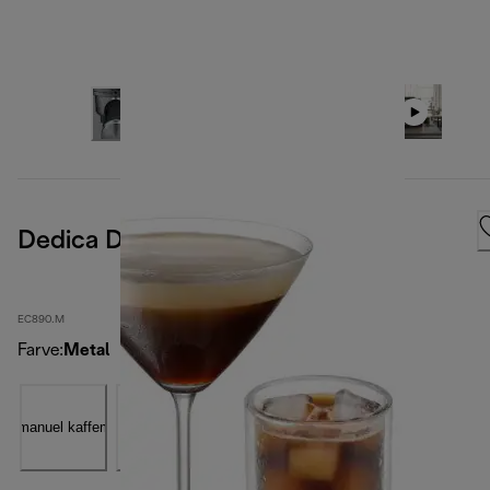
Dedica Duo
EC890.M
Farve
:
Metal