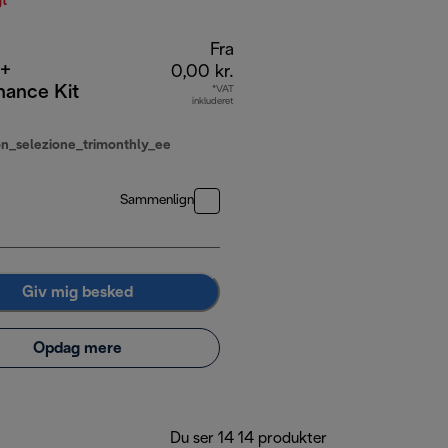
t
Fra
 +
0,00 kr.
nance Kit
*VAT
inkluderet
on_selezione_trimonthly_ee
Sammenlign
Giv mig besked
Opdag mere
Du ser 14 14 produkter