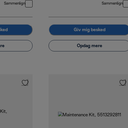
Sammenlign
Sammenlign
sked
Giv mig besked
re
Opdag mere