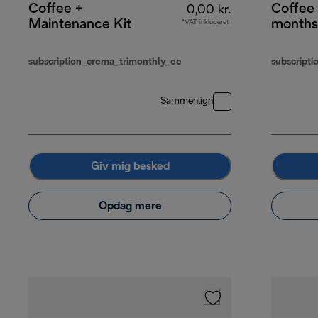
Coffee +
Coffee
0,00 kr.
Maintenance Kit
months
*VAT inkluderet
subscription_crema_trimonthly_ee
subscript
Sammenlign
Giv mig besked
Opdag mere