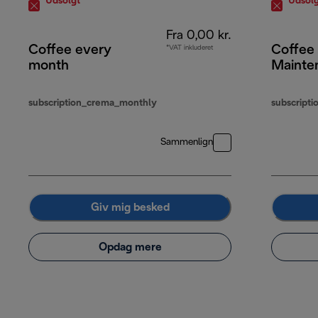
Udsolgt
Udsolg
Fra 0,00 kr.
Coffee every
Coffee
*VAT inkluderet
month
Mainte
subscription_crema_monthly
subscripti
Sammenlign
Giv mig besked
Opdag mere