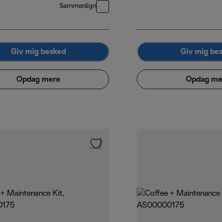
Sammenlign
Giv mig besked
Giv mig be
Opdag mere
Opdag me