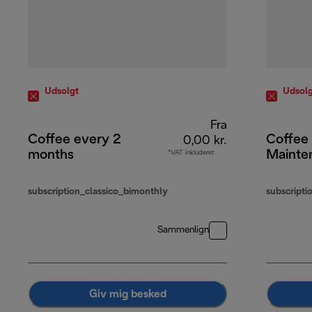
Udsolgt
Udsolg
Fra
Coffee every 2
Coffee
0,00 kr.
months
Mainte
*VAT inkluderet
subscription_classico_bimonthly
subscripti
Sammenlign
Giv mig besked