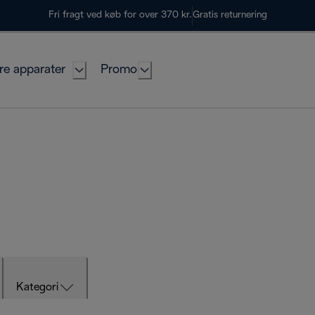
Fri fragt ved køb for over 370 kr.
Gratis returnering
re apparater
Promo
Kategori