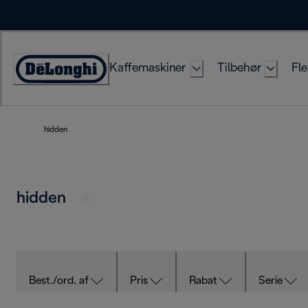
Skip
to
Content
Kaffemaskiner
Tilbehør
Fle
Accessibility
Statement
hidden
hidden
Best./ord. af
Pris
Rabat
Serie