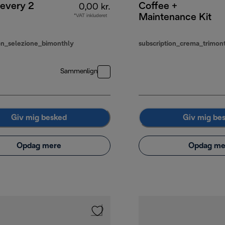
 every 2
Coffee +
0,00 kr.
Maintenance Kit
*VAT inkluderet
ion_selezione_bimonthly
subscription_crema_trimon
Sammenlign
Giv mig besked
Giv mig be
Opdag mere
Opdag me