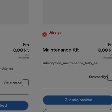
Udsolgt
Fra
Fr
Maintenance Kit
0,00 kr.
0,00 k
*VAT
*V
inkluderet
inkluder
subscription_maintenance_fully_ee
onthly_ee
Sammenlign
Sammenlign
Giv mig besked
sked