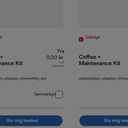
t
Udsolgt
Fra
 +
Coffee +
0,00 kr.
nance Kit
Maintenance Kit
*VAT
inkluderet
on_classico_trimonthly_we
subscription_classico_trim
Sammenlign
Giv mig besked
Giv mig be