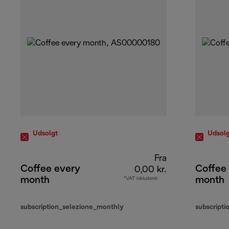
Udsolgt
Udsolg
Fra
Coffee every
Coffee
0,00 kr.
month
month
*VAT inkluderet
subscription_selezione_monthly
subscripti