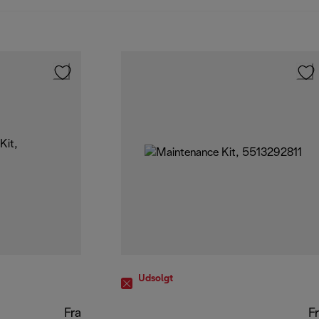
Udsolgt
Fra
F