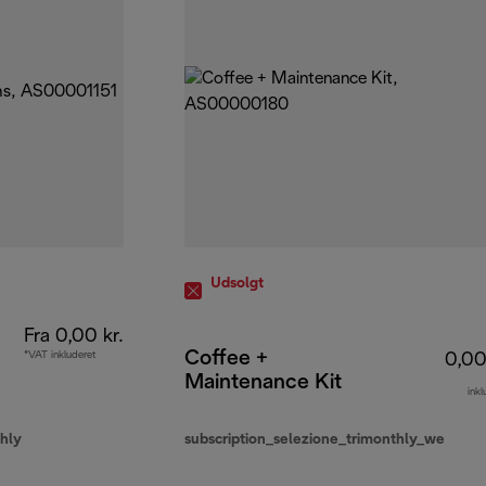
Udsolgt
Fra 0,00 kr.
Coffee +
*VAT inkluderet
0,00
Maintenance Kit
inkl
hly
subscription_selezione_trimonthly_we