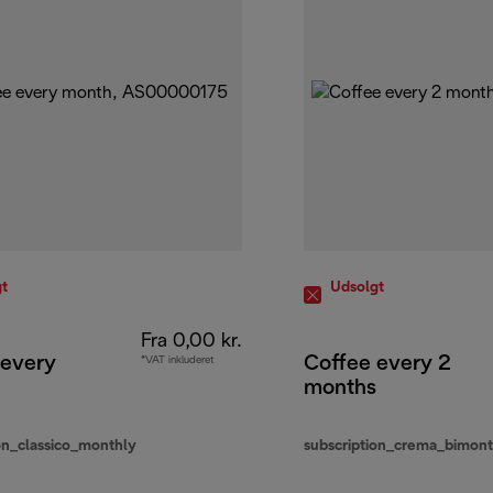
t
Udsolgt
Fra 0,00 kr.
 every
Coffee every 2
*VAT inkluderet
months
on_classico_monthly
subscription_crema_bimont