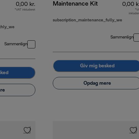
Maintenance Kit
0,00 kr.
0,00 k
*VAT inkluderet
*V
inklude
subscription_maintenance_fully_we
thly_we
Sammenlign
Sammenlign
Giv mig besked
sked
Opdag mere
re