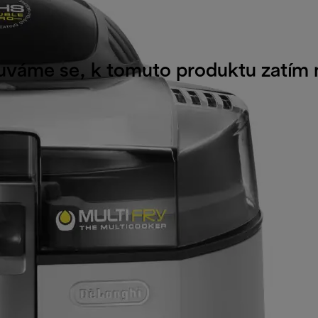
váme se, k tomuto produktu zatím n