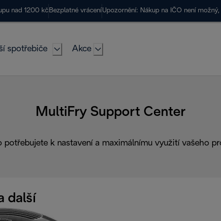
kupu nad 1200 kč
Bezplatné vrácení
Upozornění: Nákup na IČO není možný, 
ší spotřebiče
Akce
MultiFry Support Center
o potřebujete k nastavení a maximálnímu využití vašeho pr
a další