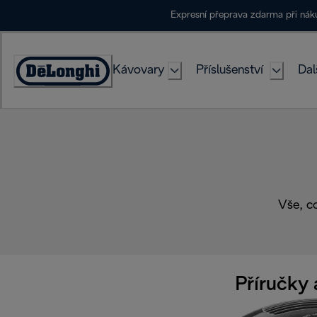
Skip
Expresní přeprava zdarma při ná
to
Content
Kávovary
Příslušenství
Dal
Accessibility
Statement
Vše, c
Příručky 