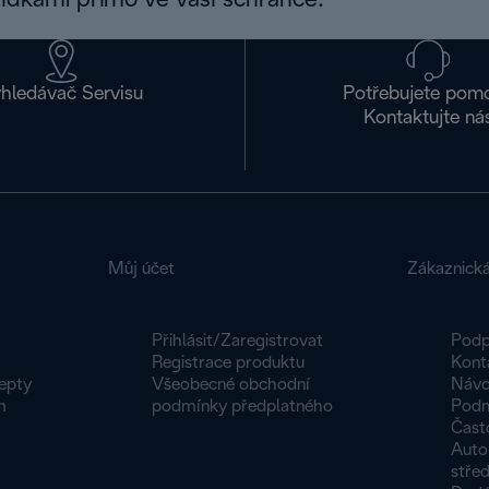
bídkami přímo ve vaší schránce.
hledávač Servisu
Potřebujete pom
Kontaktujte ná
Můj účet
Zákaznick
Přihlásit/Zaregistrovat
Podp
Registrace produktu
Kont
epty
Všeobecné obchodní
Návo
m
podmínky předplatného
Podm
Čast
Autor
střed