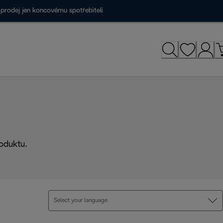
prodej jen koncovému spotřebiteli
oduktu.
Select your language