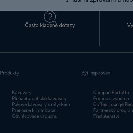
s našimi zprávami a na
Často kladené dotazy
Vy
Produkty
Být inspirován
Kávovary
Kampaň Perfetto
Plnoautomatické kávovary
Pomoc s výběrem
Pákové kávovary s mlýnkem
Coffee Lounge Rec
Přenosné klimatizace
Partnerský progra
Odvhlčovače vzduchu
Příslušenství