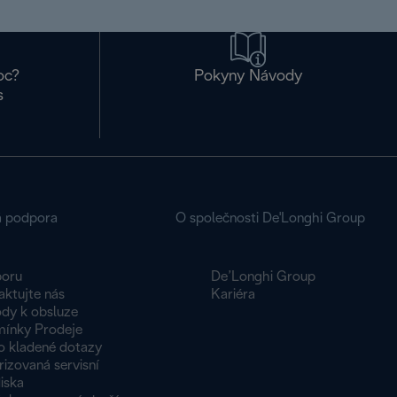
oc?
Pokyny Návody
s
á podpora
O společnosti De'Longhi Group
oru
De’Longhi Group
aktujte nás
Kariéra
dy k obsluze
ínky Prodeje
o kladené dotazy
izovaná servisní
iska