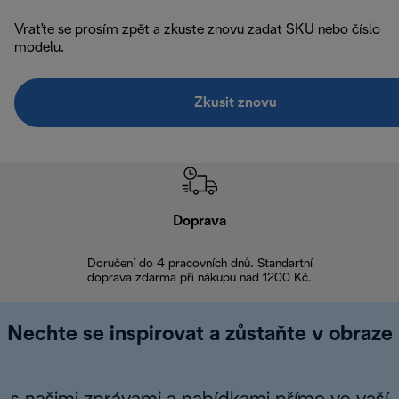
Vraťte se prosím zpět a zkuste znovu zadat SKU nebo číslo
modelu.
Zkusit znovu
Doprava
Doprava 
Doručení do 4 pracovních dnů. Standartní
doprava zdarma při nákupu nad 1200 Kč.
Vrácení zboží 
Nechte se inspirovat a zůstaňte v obraze