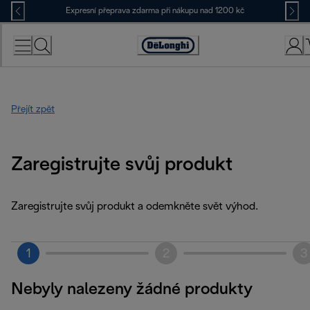
Skip
Expresní přeprava zdarma při nákupu nad 1200 kč
to
Content
Accessibility
Statement
Přejít zpět
Zaregistrujte svůj produkt
Zaregistrujte svůj produkt a odemkněte svět výhod.
1
2
3
Nebyly nalezeny žádné produkty