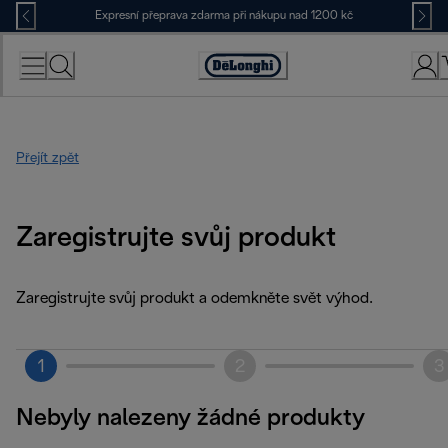
Skip
Expresní přeprava zdarma při nákupu nad 1200 kč
to
Content
Accessibility
Statement
Přejít zpět
Zaregistrujte svůj produkt
Zaregistrujte svůj produkt a odemkněte svět výhod.
1
2
3
Nebyly nalezeny žádné produkty