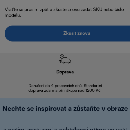
Vraťte se prosím zpět a zkuste znovu zadat SKU nebo číslo
modelu.
Zkusit znovu
Doprava
Doprava 
Doručení do 4 pracovních dnů. Standartní
doprava zdarma při nákupu nad 1200 Kč.
Vrácení zboží 
Nechte se inspirovat a zůstaňte v obraze