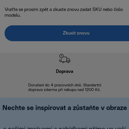
Vraťte se prosím zpět a zkuste znovu zadat SKU nebo číslo
modelu.
Zkusit znovu
Doprava
Doprava 
Doručení do 4 pracovních dnů. Standartní
doprava zdarma při nákupu nad 1200 Kč.
Vrácení zboží 
Nechte se inspirovat a zůstaňte v obraze