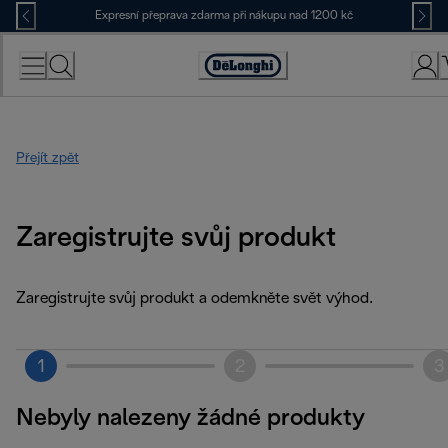
Skip
Expresní přeprava zdarma při nákupu nad 1200 kč
to
Content
Accessibility
Statement
Přejít zpět
Zaregistrujte svůj produkt
Zaregistrujte svůj produkt a odemkněte svět výhod.
1
2
3
Nebyly nalezeny žádné produkty