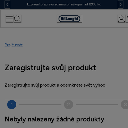
Skip
Expresní přeprava zdarma při nákupu nad 1200 kč
to
Content
Accessibility
Statement
Přejít zpět
Zaregistrujte svůj produkt
Zaregistrujte svůj produkt a odemkněte svět výhod.
1
2
3
Nebyly nalezeny žádné produkty