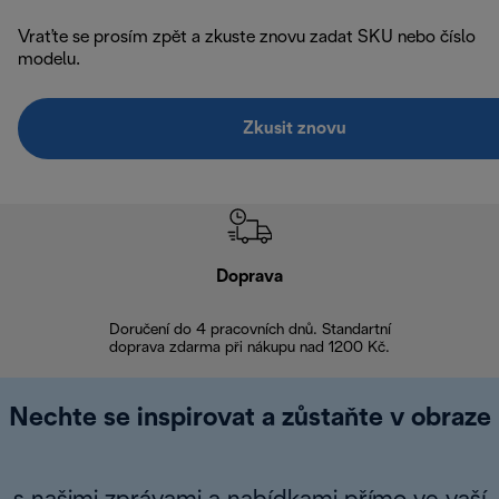
Vraťte se prosím zpět a zkuste znovu zadat SKU nebo číslo
modelu.
Zkusit znovu
Doprava
Doprava 
Doručení do 4 pracovních dnů. Standartní
doprava zdarma při nákupu nad 1200 Kč.
Vrácení zboží 
Nechte se inspirovat a zůstaňte v obraze