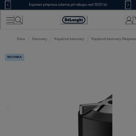
Skip
Expresní přeprava zdarma při nákupu nad 1200 kč
to
Content
Accessibility
Statement
Káva
Kávovary
Kapslové kávovary
Kapslové kávovary Nespres
NOVINKA