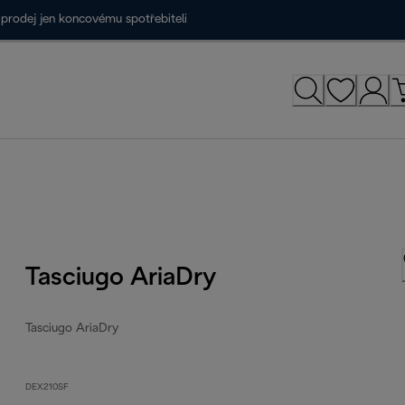
prodej jen koncovému spotřebiteli
Tasciugo AriaDry
Tasciugo AriaDry
DEX210SF