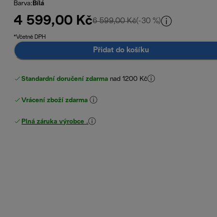
Barva
:
Bílá
4 599,00 Kč
původní cena 6 599,00
6 599,00 Kč
(-30 %)
*Včetně DPH
Přidat do košíku
Standardní doručení zdarma
nad 1200 Kč
Vrácení zboží zdarma
Plná záruka výrobce
.