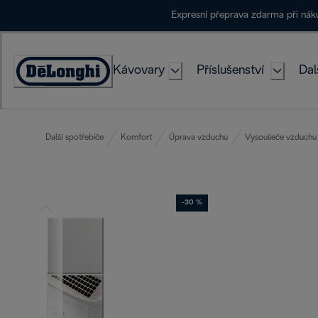
Skip
Expresní přeprava zdarma při ná
to
Content
Kávovary
Příslušenství
Dal
Accessibility
Statement
Další spotřebiče
Komfort
Úprava vzduchu
Vysoušeče vzduchu
-30 %