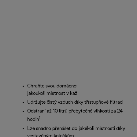
Chraňte svou domácnost: dokonale odvlhčí
jakoukoli místnost v každém ročním období.
Udržujte čistý vzduch díky třístupňové filtraci
Odstraní až 10 litrů přebytečné vlhkosti za 24
1
hodin
Lze snadno přenášet do jakékoli místnosti díky
vestavěným kolečkům.