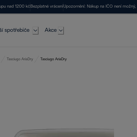
kupu nad 1200 kč
Bezplatné vrácení
Upozornění: Nákup na IČO není možný, 
ší spotřebiče
Akce
Tasciugo AriaDry
Tasciugo AriaDry