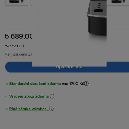
5 689,00 Kč
původní cena 10 109,00 Kč
10 109,00 Kč
(-44 %)
*Včetně DPH
Nejnižší cena za posledních 30 dní
5 689,00 Kč
Upozorni mě
Standardní doručení zdarma
nad 1200 Kč
Vrácení zboží zdarma
Plná záruka výrobce
.