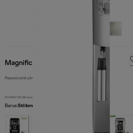
Magnifica S
Repasované plnoautomatické kávovary
ECAM21.116.SB-second
Barva
:
Stříbrná