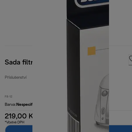
Sada filtrů pro fritézy
Příslušenství
F8-12
Barva
:
Nespecifikované
219,00 Kč
*Včetně DPH
Přidat do košíku