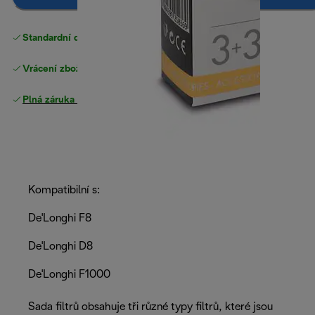
Standardní doručení zdarma
nad 1200 Kč
Vrácení zboží zdarma
Plná záruka výrobce
.
Kompatibilní s:
De'Longhi F8
De'Longhi D8
De'Longhi F1000
Sada filtrů obsahuje tři různé typy filtrů, které jsou