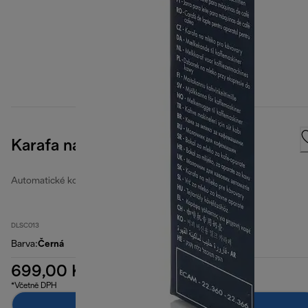
Karafa na mléko DLSC013
Automatické konvice na mléko
DLSC013
Barva
:
Černá
699,00 Kč
*Včetně DPH
Přidat do košíku