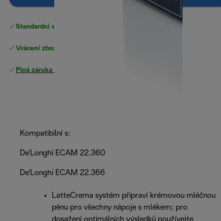
Standardní doručení zdarma
nad 1200 Kč
Vrácení zboží zdarma
Plná záruka výrobce
.
Kompatibilní s:
De'Longhi ECAM 22.360
De'Longhi ECAM 22.366
LatteCrema systém připraví krémovou mléčnou
pěnu pro všechny nápoje s mlékem; pro
dosažení optimálních výsledků používejte