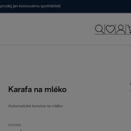
prodej jen koncovému spotřebiteli
Karafa na mléko
Automatické konvice na mléko
DLSC006