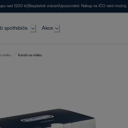
kupu nad 1200 kč
Bezplatné vrácení
Upozornění: Nákup na IČO není možný, 
ší spotřebiče
Akce
a mléko
Karafa na mléko