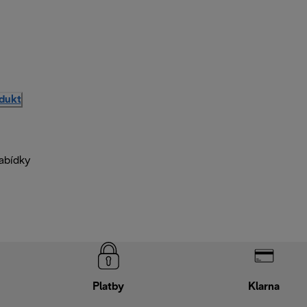
odukt
nabídky
Platby
Klarna