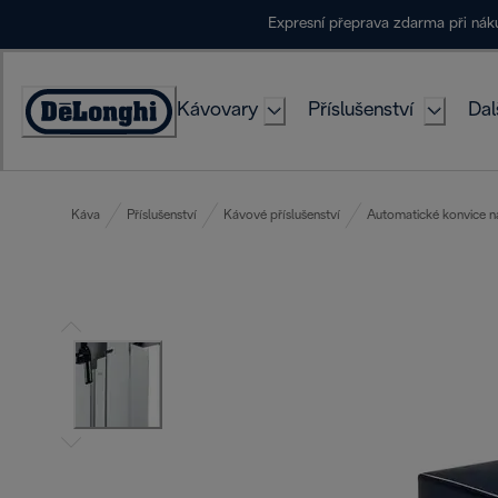
Skip
Expresní přeprava zdarma při ná
to
Content
Kávovary
Příslušenství
Dal
Accessibility
Statement
Káva
Příslušenství
Kávové příslušenství
Automatické konvice n