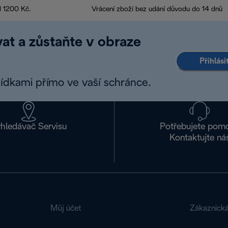
d 1200 Kč.
Vrácení zboží bez udání důvodu do 14 dnů
at a zůstaňte v obraze
Přihlás
bídkami přímo ve vaší schránce.
hledávač Servisu
Potřebujete pom
Kontaktujte ná
Můj účet
Zákaznick