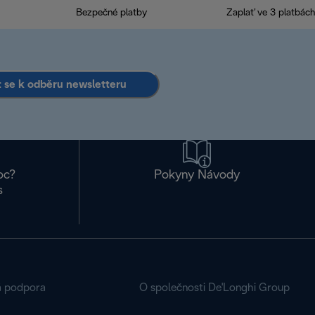
Bezpečné platby
Zaplať ve 3 platbách
it se k odběru newsletteru
oc?
Pokyny Návody
s
á podpora
O společnosti De'Longhi Group