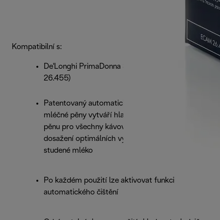
Kompatibilní s:
De'Longhi PrimaDonna S DE LUXE (ECAM -
26.455)
Patentovaný automatický systém k přípravě
mléčné pěny vytváří hladkou a hustou mléčnou
pěnu pro všechny kávové nápoje s mlékem; pro
dosažení optimálních výsledků používejte
studené mléko
Po každém použití lze aktivovat funkci
automatického čištění