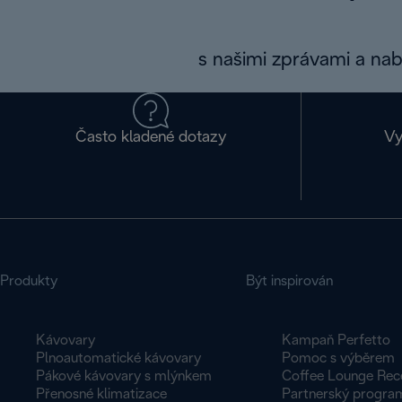
s našimi zprávami a na
Často kladené dotazy
Vy
Produkty
Být inspirován
Kávovary
Kampaň Perfetto
Plnoautomatické kávovary
Pomoc s výběrem
Pákové kávovary s mlýnkem
Coffee Lounge Rec
Přenosné klimatizace
Partnerský progra