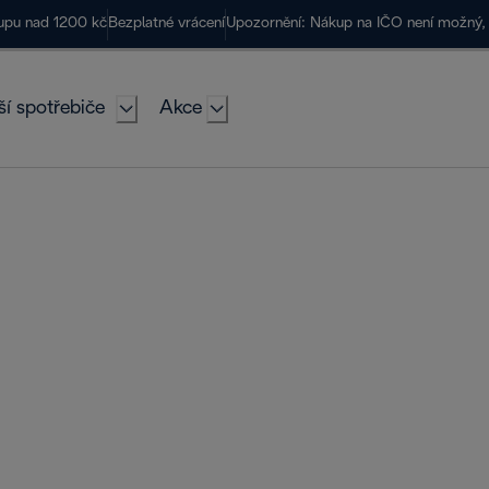
kupu nad 1200 kč
Bezplatné vrácení
Upozornění: Nákup na IČO není možný, 
ší spotřebiče
Akce