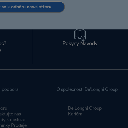
it se k odběru newsletteru
oc?
Pokyny Návody
s
á podpora
O společnosti De'Longhi Group
oru
De’Longhi Group
aktujte nás
Kariéra
dy k obsluze
ínky Prodeje