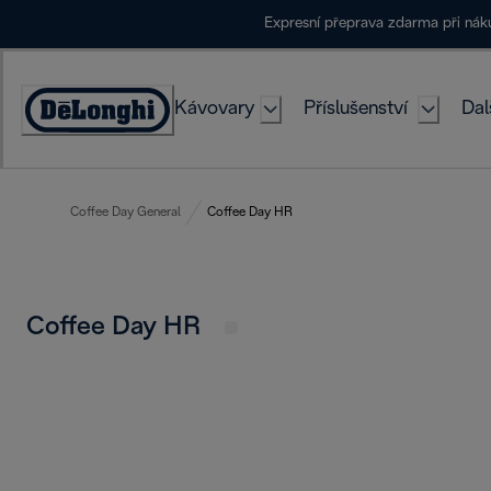
Skip
Expresní přeprava zdarma při ná
to
Content
Kávovary
Příslušenství
Dal
Accessibility
Statement
Coffee Day General
Coffee Day HR
Coffee Day HR