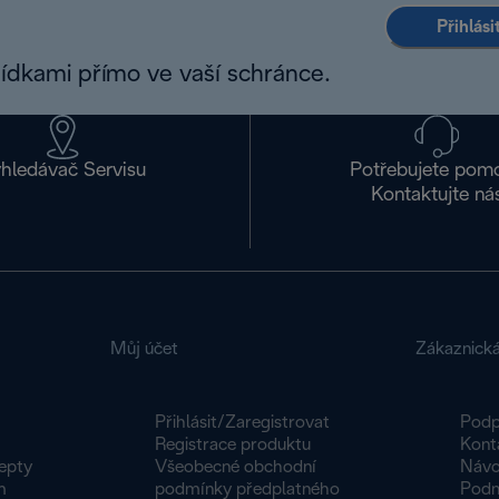
Přihlás
bídkami přímo ve vaší schránce.
hledávač Servisu
Potřebujete pom
Kontaktujte ná
Můj účet
Zákaznick
Přihlásit/Zaregistrovat
Podp
Registrace produktu
Kont
epty
Všeobecné obchodní
Návo
m
podmínky předplatného
Podm