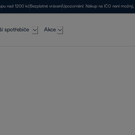
kupu nad 1200 kč
Bezplatné vrácení
Upozornění: Nákup na IČO není možný, 
ší spotřebiče
Akce