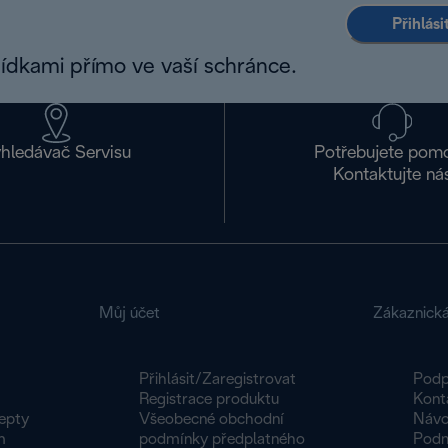
Přihlás
bídkami přímo ve vaší schránce.
hledávač Servisu
Potřebujete pom
Kontaktujte ná
Můj účet
Zákaznick
Přihlásit/Zaregistrovat
Podp
Registrace produktu
Kont
epty
Všeobecné obchodní
Návo
m
podmínky předplatného
Podm