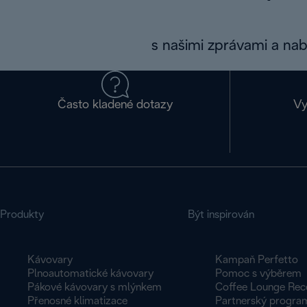
s našimi zprávami a na
Často kladené dotazy
Vy
Produkty
Být inspirován
Kávovary
Kampaň Perfetto
Plnoautomatické kávovary
Pomoc s výběrem
Pákové kávovary s mlýnkem
Coffee Lounge Rec
Přenosné klimatizace
Partnerský progra