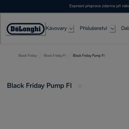
Skip
Expresní přeprava zdarma při ná
to
Content
Kávovary
Příslušenství
Dal
Accessibility
Statement
Black Friday
Black Friday FI
Black Friday Pump FI
Black Friday Pump FI