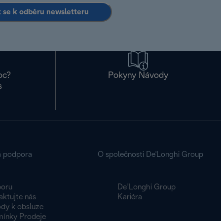
it se k odběru newsletteru
oc?
Pokyny Návody
s
á podpora
O společnosti De'Longhi Group
oru
De’Longhi Group
aktujte nás
Kariéra
dy k obsluze
ínky Prodeje