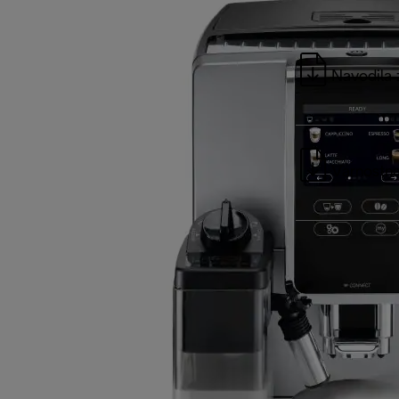
Navodila 
Varnostna