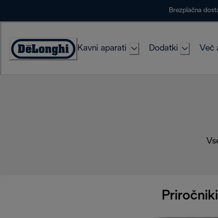
Skip
Brezplačna dost
to
Content
Kavni aparati
Dodatki
Več 
Accessibility
Statement
Vse
Priročniki