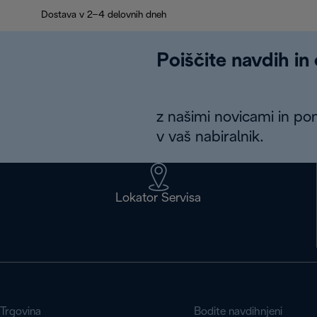
Dostava v 2–4 delovnih dneh
Poiščite navdih in
z našimi novicami in po
v vaš nabiralnik.
Lokator Servisa
Trgovina
Bodite navdihnjeni