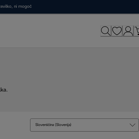
tevilko, ni mogoč
lka.
Slovenščina (Slovenija)