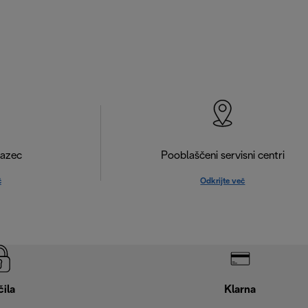
razec
Pooblaščeni servisni centri
č
Odkrijte več
čila
Klarna