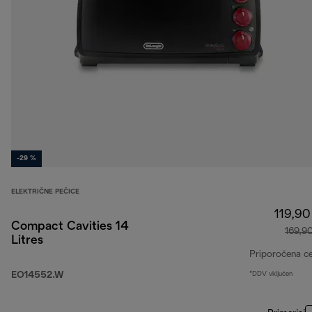
-29 %
ELEKTRIČNE PEČICE
119,90
Compact Cavities 14
169,9
Litres
Priporočena c
EO14552.W
*DDV vključen