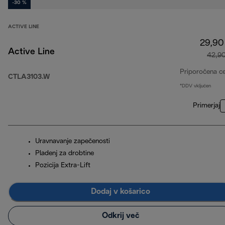
-30 %
ACTIVE LINE
29,90
Active Line
42,9
Priporočena c
CTLA3103.W
*DDV vključen
Primerjaj
Uravnavanje zapečenosti
Pladenj za drobtine
Pozicija Extra-Lift
Dodaj v košarico
Odkrij več