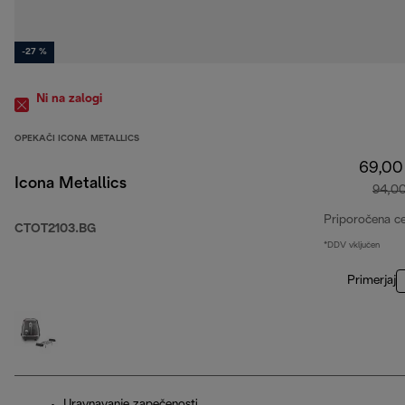
-27 %
Ni na zalogi
OPEKAČI ICONA METALLICS
69,00
Icona Metallics
94,0
Priporočena c
CTOT2103.BG
*DDV vključen
Primerjaj
Uravnavanje zapečenosti