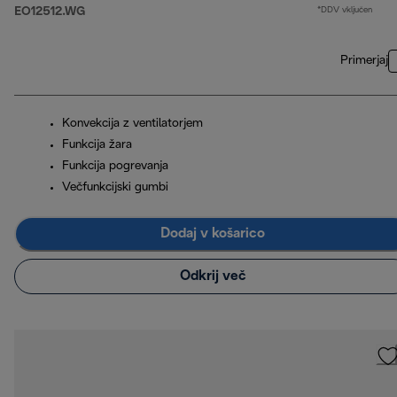
EO12512.WG
*DDV vključen
Primerjaj
Konvekcija z ventilatorjem
Funkcija žara
Funkcija pogrevanja
Večfunkcijski gumbi
Dodaj v košarico
Odkrij več