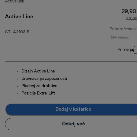
ACTIVE LINE
29,90
Active Line
42,9
Priporočena c
CTLA2103.R
*DDV vključen
Primerjaj
Dizajn Active Line
Uravnavanje zapečenosti
Pladenj za drobtine
Pozicija Extra-Lift
Dodaj v košarico
Odkrij več