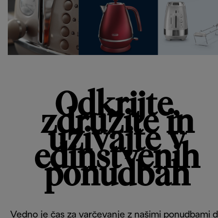
Odkrijte,
združite in
uživajte v
edinstvenih
ponudbah
Vedno je čas za varčevanje z našimi ponudbami 