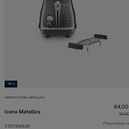
-36 %
OPEKAČI ICONA METALLICS
64,00
Icona Metallics
99,9
Priporočena c
CTOT2103.GY