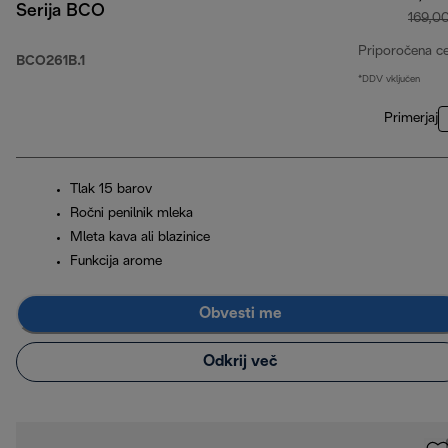
Serija BCO
169,0
Priporočena c
BCO261B.1
*DDV vključen
Primerjaj
Tlak 15 barov
Ročni penilnik mleka
Mleta kava ali blazinice
Funkcija arome
Obvesti me
Odkrij več