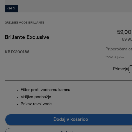
-34 %
GRELNIKI VODE BRILLANTE
59,00
Brillante Exclusive
89,9
Priporočena c
KBJX2001.W
*DDV vključen
Primerjaj
Filter proti vodnemu kamnu
Vrtljivo podnožje
Prikaz ravni vode
Dodaj v košarico