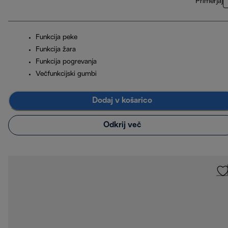
Primerjaj
Funkcija peke
Funkcija žara
Funkcija pogrevanja
Večfunkcijski gumbi
Dodaj v košarico
Odkrij več