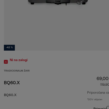
-42 %
Ni na zalogi
TRADICIONALNI ŽARI
69,00
BQ60.X
119,9
Priporočena c
BQ60.X
*DDV vključen