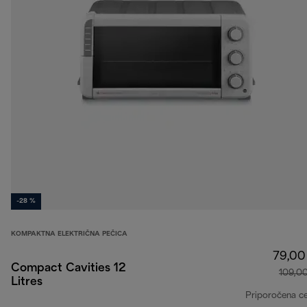
-28 %
KOMPAKTNA ELEKTRIČNA PEČICA
79,00
Compact Cavities 12
109,0
Litres
Priporočena c