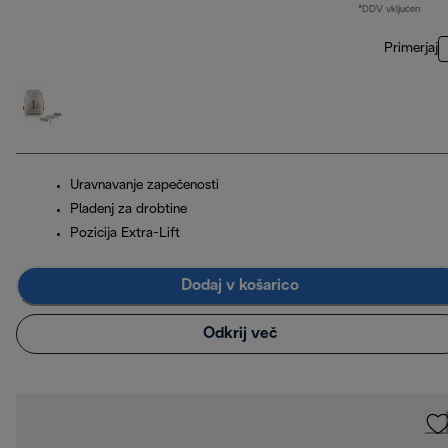
*DDV vključen
Primerjaj
Uravnavanje zapečenosti
Pladenj za drobtine
Pozicija Extra-Lift
Dodaj v košarico
Odkrij več