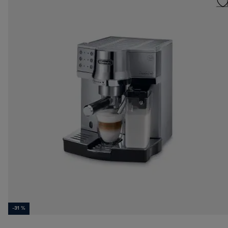
-31 %