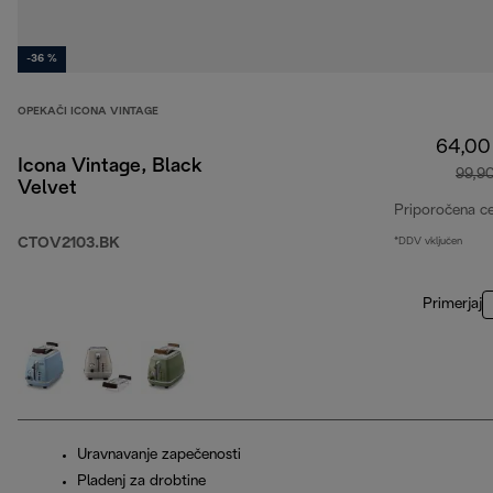
-36 %
OPEKAČI ICONA VINTAGE
64,00
Icona Vintage, Black
99,9
Velvet
Priporočena c
CTOV2103.BK
*DDV vključen
Primerjaj
Uravnavanje zapečenosti
Pladenj za drobtine