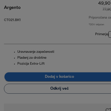
49,90
Argento
77,9
Priporočena c
CT021.BK1
*DDV vključen
Primerjaj
Uravnavanje zapečenosti
Pladenj za drobtine
Pozicija Extra-Lift
Dodaj v košarico
Odkrij več