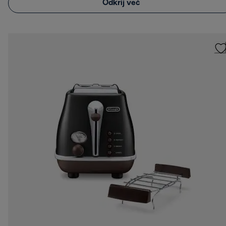
Odkrij več