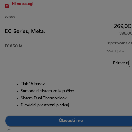
Ni na zalogi
EC 800
269,00
EC Series, Metal
389,0
Priporočena c
EC850.M
*DDV vključen
Primerjaj
Tlak 15 barov
Samodejni sistem za kapučino
Sistem Dual Thermoblock
Dvodelni prestrezni pladenj
Obvesti me