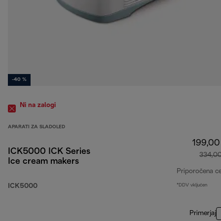
-40 %
Ni na zalogi
APARATI ZA SLADOLED
199,00
ICK5000 ICK Series
334,0
Ice cream makers
Priporočena c
ICK5000
*DDV vključen
Primerjaj