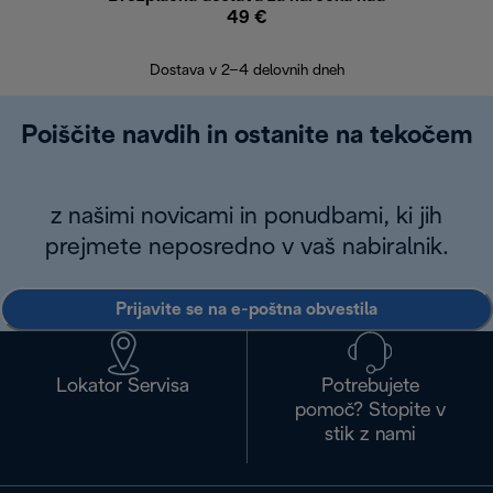
49 €
30
Dostava v 2–4 delovnih dneh
Poiščite navdih in ostanite na tekočem
z našimi novicami in ponudbami, ki jih
prejmete neposredno v vaš nabiralnik.
Prijavite se na e-poštna obvestila
Lokator Servisa
Potrebujete
pomoč? Stopite v
stik z nami