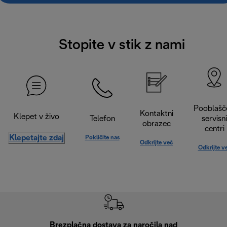
Stopite v stik z nami
Pooblašč
Kontaktni
Klepet v živo
Telefon
servisni
obrazec
centri
Klepetajte zdaj
Pokličite nas
Odkrijte več
Odkrijte v
Brezplačna dostava za naročila nad
Brez