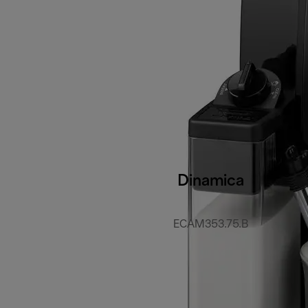
Dinamica
ECAM353.75.B