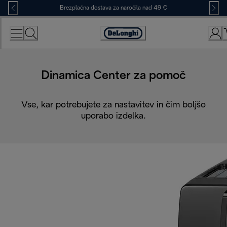
Skip
Brezplačna dostava za naročila nad 49 €
to
Content
Accessibility
Statement
Dinamica Center za pomoč
Vse, kar potrebujete za nastavitev in čim boljšo
uporabo izdelka.