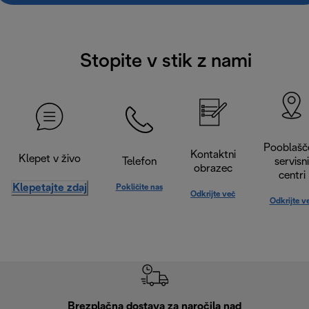
Stopite v stik z nami
Pooblašč
Kontaktni
Klepet v živo
Telefon
servisni
obrazec
centri
Klepetajte zdaj
Pokličite nas
Odkrijte več
Odkrijte v
Brezplačna dostava za naročila nad
Brez