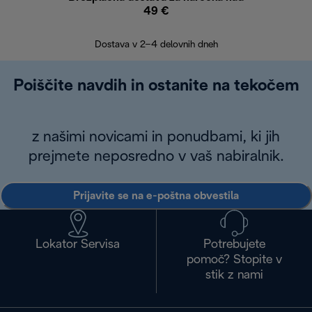
49 €
30
Dostava v 2–4 delovnih dneh
Poiščite navdih in ostanite na tekočem
z našimi novicami in ponudbami, ki jih
prejmete neposredno v vaš nabiralnik.
Prijavite se na e-poštna obvestila
Lokator Servisa
Potrebujete
pomoč? Stopite v
stik z nami