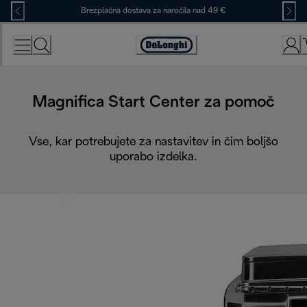
Skip
Brezplačna dostava za naročila nad 49 €
to
Content
Accessibility
Statement
Magnifica Start Center za pomoč
Vse, kar potrebujete za nastavitev in čim boljšo
uporabo izdelka.