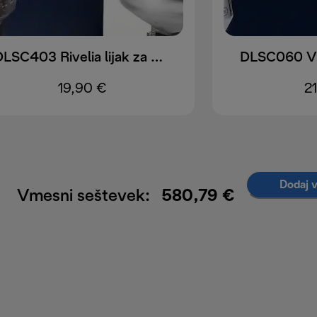
DLSC403 Rivelia lijak za zrna
19,90 €
2
Dodaj v
Vmesni seštevek:
580,79 €