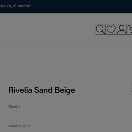
tevilko, ni mogoč
Rivelia Sand Beige
Rivelia
EXAM440.35.BG