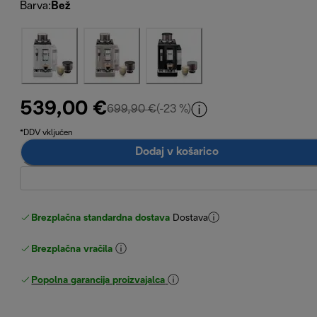
Barva
:
Bež
539,00 €
izvirna cena 699,90 €
699,90 €
(-23 %)
*DDV vključen
Dodaj v košarico
Brezplačna standardna dostava
Dostava
Brezplačna vračila
Popolna garancija proizvajalca