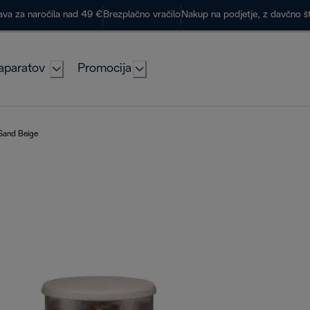
ava za naročila nad 49 €
Brezplačno vračilo
Nakup na podjetje, z davčno š
aparatov
Promocija
 Sand Beige