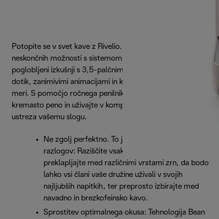
Potopite se v svet kave z Rivelio. Spoznajte svet
neskončnih možnosti s sistemom Bean Switch in uživajte v
poglobljeni izkušnji s 3,5-palčnim barvnim zaslonom na
dotik, zanimivimi animacijami in kavnimi rutinami po vaši
meri. S pomočjo ročnega penilnika mleka ustvarite
kremasto peno in uživajte v kompaktnem aparatu, ki
ustreza vašemu slogu.
Ne zgolj perfektno. To je Perfetto. Nekaj
razlogov: Raziščite vsak okus: brez težav
preklapljajte med različnimi vrstami zrn, da bodo
lahko vsi člani vaše družine uživali v svojih
najljubših napitkih, ter preprosto izbirajte med
navadno in brezkofeinsko kavo.
Sprostitev optimalnega okusa: Tehnologija Bean