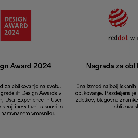
ign Award 2024
Nagrada za obl
d za oblikovanje na svetu.
Ena izmed najbolj iskani
nagrade iF Design Awards v
oblikovanje. Razdeljena je 
n, User Experience in User
izdelkov, blagovne znamke 
 svoji inovativni zasnovi in
oblikovals
u naravnanem vmesniku.