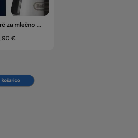
DLSC060 Vrč za mlečno peno 350 ml
1,90 €
 košarico