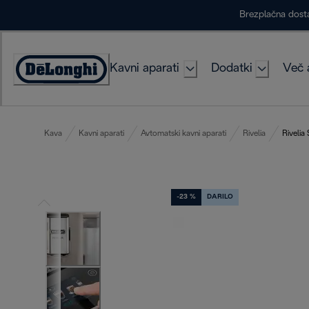
Skip
Brezplačna dost
to
Content
Kavni aparati
Dodatki
Več 
Accessibility
Statement
Kava
Kavni aparati
Avtomatski kavni aparati
Rivelia
Rivelia
-23 %
DARILO