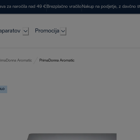
ava za naročila nad 49 €
Brezplačno vračilo
Nakup na podjetje, z davčno š
aparatov
Promocija
rimaDonna Aromatic
PrimaDonna Aromatic
ILO