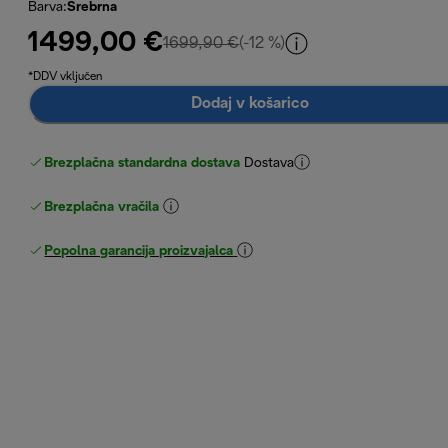
Barva
:
Srebrna
1499,00 €
izvirna cena 1699,90 €
1699,90 €
(-12 %)
*DDV vključen
Dodaj v košarico
Brezplačna standardna dostava
Dostava
Brezplačna vračila
Popolna garancija proizvajalca