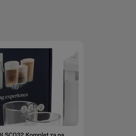
DLSC032 Komplet za nadgradnjo LatteCrema Cool