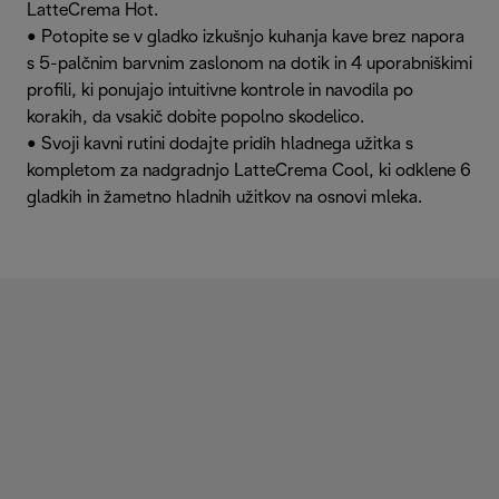
LatteCrema Hot.
• Potopite se v gladko izkušnjo kuhanja kave brez napora
s 5-palčnim barvnim zaslonom na dotik in 4 uporabniškimi
profili, ki ponujajo intuitivne kontrole in navodila po
korakih, da vsakič dobite popolno skodelico.
• Svoji kavni rutini dodajte pridih hladnega užitka s
kompletom za nadgradnjo LatteCrema Cool, ki odklene 6
gladkih in žametno hladnih užitkov na osnovi mleka.