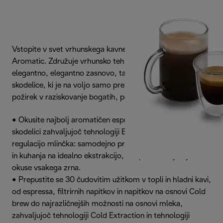
Vstopite v svet vrhunskega kavnega užitka s PrimaDonna
Aromatic. Združuje vrhunsko tehnologijo De’Longhi z
elegantno, elegantno zasnovo, ta kavni aparat od zrna do
skodelice, ki je na voljo samo prek spleta, spremeni vsak
požirek v raziskovanje bogatih, polnih okusov.
• Okusite najbolj aromatičen espresso v vsaki posamezni
skodelici zahvaljujoč tehnologiji Bean Adapt s samodejno
regulacijo mlinčka: samodejno prilagodi nastavitve mletja
in kuhanja na idealno ekstrakcijo, kar prinese najboljše
okuse vsakega zrna.
• Prepustite se 30 čudovitim užitkom v topli in hladni kavi,
od espressa, filtrirnih napitkov in napitkov na osnovi Cold
brew do najrazličnejših možnosti na osnovi mleka,
zahvaljujoč tehnologiji Cold Extraction in tehnologiji