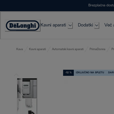
Skip
Brezplačna dost
to
Content
Kavni aparati
Dodatki
Več 
Accessibility
Statement
Kava
Kavni aparati
Avtomatski kavni aparati
PrimaDonna
P
-12 %
IZKLJUČNO NA SPLETU
DAR