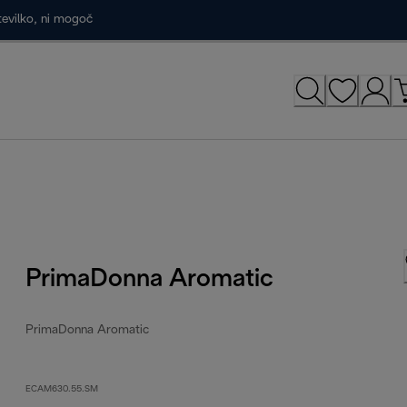
tevilko, ni mogoč
PrimaDonna Aromatic
PrimaDonna Aromatic
ECAM630.55.SM