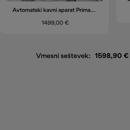
Avtomatski kavni aparat PrimaDonna Aromatic ECAM630.55.SM
1499,00 €
Vmesni seštevek:
1598,90 €