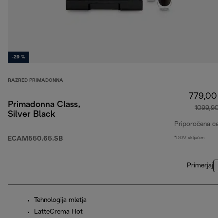
-29 %
RAZRED PRIMADONNA
779,00
Primadonna Class,
1099,9
Silver Black
Priporočena c
ECAM550.65.SB
*DDV vključen
Primerjaj
Tehnologija mletja
LatteCrema Hot