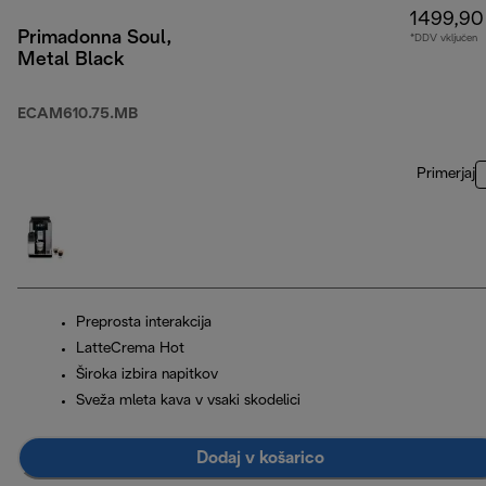
1499,90
Primadonna Soul,
*DDV vključen
Metal Black
ECAM610.75.MB
Primerjaj
Preprosta interakcija
LatteCrema Hot
Široka izbira napitkov
Sveža mleta kava v vsaki skodelici
Dodaj v košarico