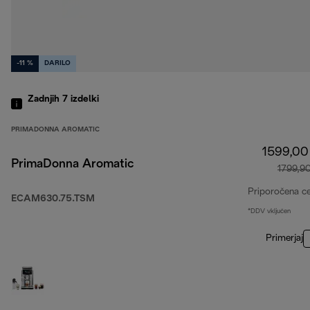
-11 %
DARILO
Zadnjih 7
izdelki
PRIMADONNA AROMATIC
1599,00
PrimaDonna Aromatic
1799,9
Priporočena c
ECAM630.75.TSM
*DDV vključen
Primerjaj