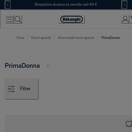
Skip
Brezplačna dostava za naročila nad 49 €
to
Content
Accessibility
Statement
Kava
Kavni aparati
Avtomatski kavni aparati
PrimaDonna
PrimaDonna
Filter