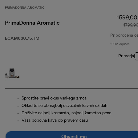
PRIMADONNA AROMATIC
1599,00
PrimaDonna Aromatic
1799,9
Priporočena c
ECAM630.75.TM
*DDV vključen
Primerjaj
Sprostite pravi okus vsakega zrnca
Ohladite se ob najbolj osvežilnih kavnih užitkih
Doživite najbolj kremasto, najbolj žametno peno
Vaša popolna kava ob pravem času
Obvesti me