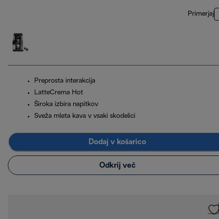
Primerjaj
Preprosta interakcija
LatteCrema Hot
Široka izbira napitkov
Sveža mleta kava v vsaki skodelici
Dodaj v košarico
Odkrij več