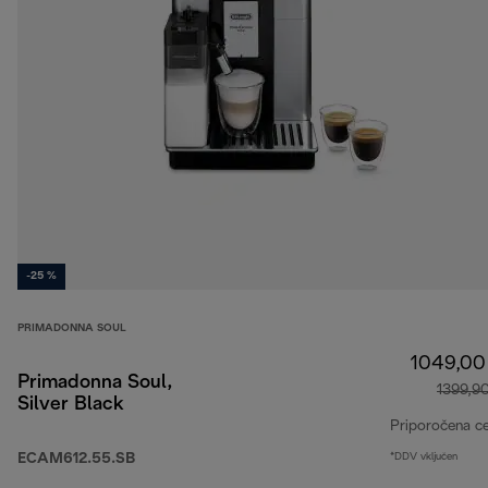
-25 %
PRIMADONNA SOUL
1049,00
Primadonna Soul,
1399,9
Silver Black
Priporočena c
ECAM612.55.SB
*DDV vključen