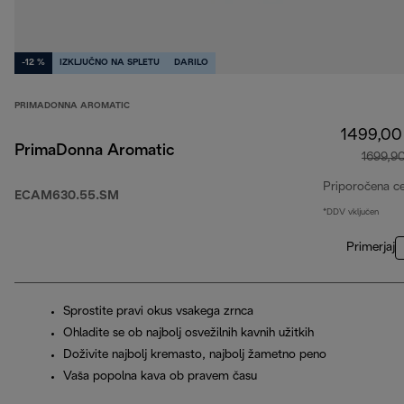
-12 %
IZKLJUČNO NA SPLETU
DARILO
PRIMADONNA AROMATIC
1499,00
PrimaDonna Aromatic
1699,9
Priporočena c
ECAM630.55.SM
*DDV vključen
Primerjaj
Sprostite pravi okus vsakega zrnca
Ohladite se ob najbolj osvežilnih kavnih užitkih
Doživite najbolj kremasto, najbolj žametno peno
Vaša popolna kava ob pravem času