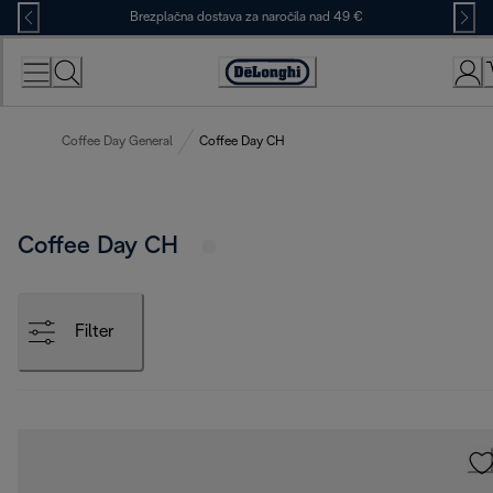
Skip
Brezplačna dostava za naročila nad 49 €
to
Content
Accessibility
Statement
Coffee Day General
Coffee Day CH
Coffee Day CH
Filter