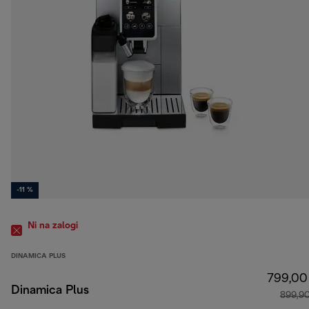
-11 %
Ni na zalogi
DINAMICA PLUS
799,00
Dinamica Plus
899,9