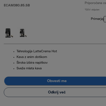
Priporočena c
ECAM380.85.SB
*DDV vključen
Primerjaj
Tehnologija LatteCrema Hot
Kava z enim dotikom
Široka izbira napitkov
Sveže mleta kava
Obvesti me
Odkrij več