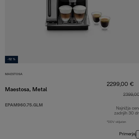
-12 %
MAESTOSA
2299,00 €
Maestosa, Metal
2399,0
EPAM960.75.GLM
Najnižja cen
zadnjih 30 d
*DDV vključen
Primerjaj