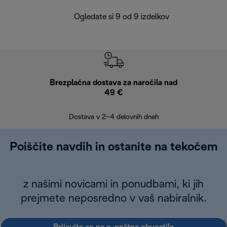
Ogledate si 9 od 9 izdelkov
Brezplačna dostava za naročila nad
Brez
49 €
30
Dostava v 2–4 delovnih dneh
Poiščite navdih in ostanite na tekočem
z našimi novicami in ponudbami, ki jih
prejmete neposredno v vaš nabiralnik.