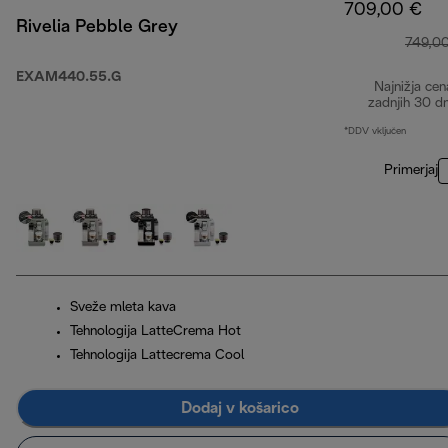
709,00 €
Rivelia Pebble Grey
749,0
EXAM440.55.G
Najnižja cen
zadnjih 30 d
*DDV vključen
Primerjaj
Sveže mleta kava
Tehnologija LatteCrema Hot
Tehnologija Lattecrema Cool
Dodaj v košarico