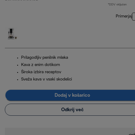
*DDV vključen
Primerjaj
Prilagodljiv penilnik mleka
Kava z enim dotikom
Široka izbira receptov
Sveža kava v vsaki skodelici
Dodaj v košarico
Odkrij več