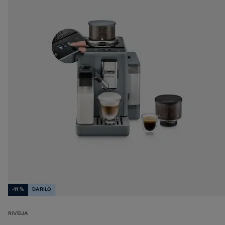
-11 %
DARILO
RIVELIA