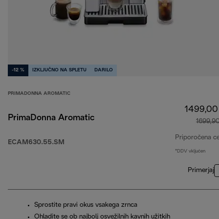
-12 %
IZKLJUČNO NA SPLETU
DARILO
PRIMADONNA AROMATIC
1499,00
PrimaDonna Aromatic
1699,9
Priporočena c
ECAM630.55.SM
*DDV vključen
Primerjaj
Sprostite pravi okus vsakega zrnca
Ohladite se ob najbolj osvežilnih kavnih užitkih