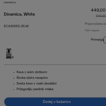
DINAMICA
449,00
Dinamica, White
649,9
Priporočena c
ECAM350.35.W
*DDV vključen
Primerjaj
Kava z enim dotikom
Široka izbira receptov
Sveža kava v vsaki skodelici
Prilagodljiv penilnik mleka
Dodaj v košarico