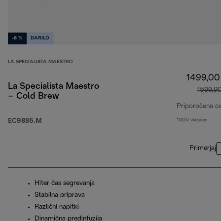
-6 %
DARILO
LA SPECIALISTA MAESTRO
1499,00
La Specialista Maestro
1599,9
– Cold Brew
Priporočena c
EC9885.M
*DDV vključen
Primerjaj
Hiter čas segrevanja
Stabilna priprava
Različni napitki
Dinamična predinfuzija