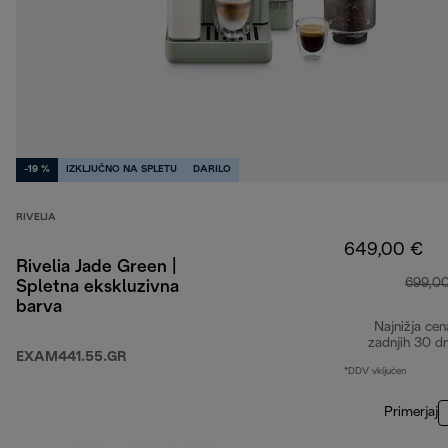
-19 %
IZKLJUČNO NA SPLETU
DARILO
RIVELIA
649,00 €
Rivelia Jade Green |
699,0
Spletna ekskluzivna
barva
Najnižja cen
zadnjih 30 d
EXAM441.55.GR
*DDV vključen
Primerjaj