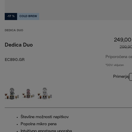
-17 %
COLD BREW
DEDICA DUO
249,00
Dedica Duo
299,9
Priporočena c
EC890.GR
*DDV vključen
Primerjaj
Številne možnosti napitkov
Popolna mikro pena
Intuitivno enostavna uporaba