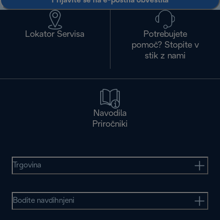
Prijavite se na e-poštna obvestila
Lokator Servisa
Potrebujete
pomoč? Stopite v
stik z nami
Navodila
Priročniki
Trgovina
Bodite navdihnjeni