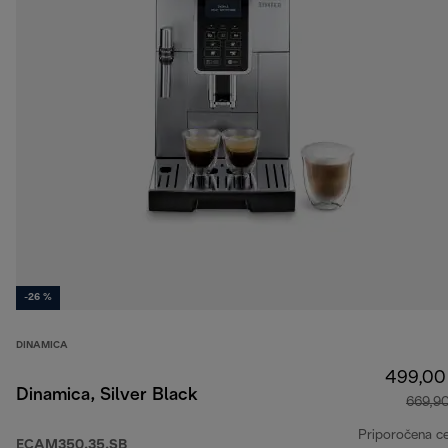
-26 %
DINAMICA
499,00
Dinamica, Silver Black
669,9
Priporočena c
ECAM350.35.SB