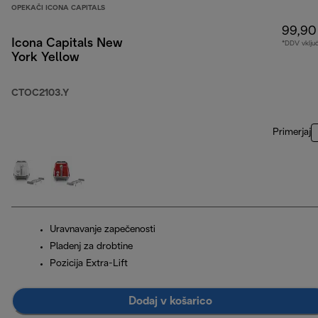
OPEKAČI ICONA CAPITALS
99,90
Icona Capitals New
*DDV vklju
York Yellow
CTOC2103.Y
Primerjaj
Uravnavanje zapečenosti
Pladenj za drobtine
Pozicija Extra-Lift
Dodaj v košarico