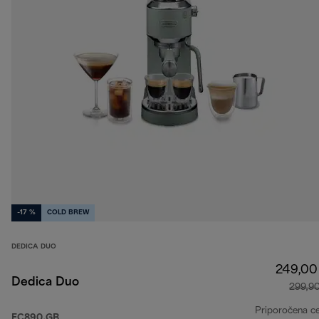
-17 %
COLD BREW
DEDICA DUO
249,00
Dedica Duo
299,9
Priporočena c
EC890.GR