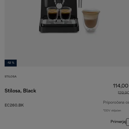
-12 %
STILOSA
114,00
Stilosa, Black
129,9
Priporočena c
EC260.BK
*DDV vključen
Primerjaj