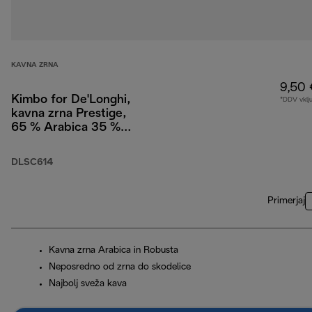
KAVNA ZRNA
9,50 
Kimbo for De'Longhi,
*DDV vklj
kavna zrna Prestige,
65 % Arabica 35 %
Robusta, 250 g
DLSC614
Primerjaj
Kavna zrna Arabica in Robusta
Neposredno od zrna do skodelice
Najbolj sveža kava