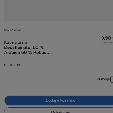
KAVNA ZRNA
9,90
Kavna zrna
*DDV vklj
Decaffeinato, 50 %
Arabica 50 % Robusta,
250 g
DLSC603
Primerjaj
Dodaj v košarico
Odkrij več