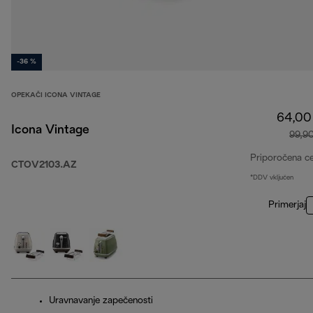
-36 %
OPEKAČI ICONA VINTAGE
64,00
Icona Vintage
99,9
Priporočena c
CTOV2103.AZ
*DDV vključen
Primerjaj
Uravnavanje zapečenosti