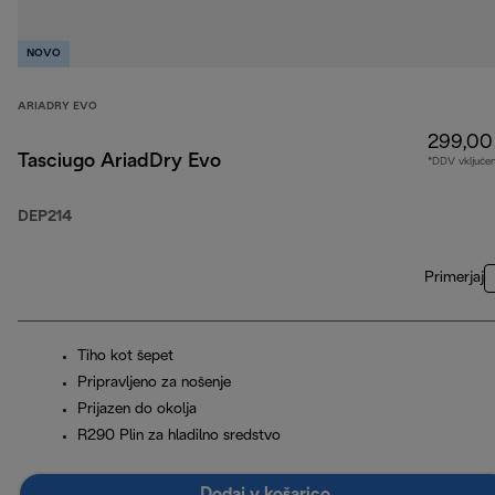
NOVO
ARIADRY EVO
299,00
Tasciugo AriadDry Evo
*DDV vključe
DEP214
Primerjaj
Tiho kot šepet
Pripravljeno za nošenje
Prijazen do okolja
R290 Plin za hladilno sredstvo
Dodaj v košarico