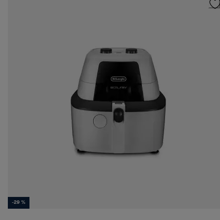
-29 %