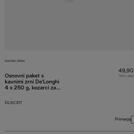
KAVNA ZRNA
49,90
Osnovni paket s
*DDV vklju
kavnimi zrni De'Longhi
4 x 250 g, kozarci za
Cappuccino x2 in
vodni filter
DLSC317
Primerjaj