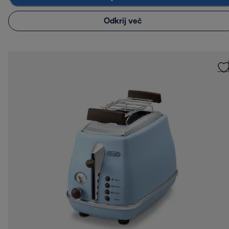
Odkrij več