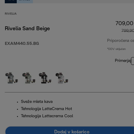
RIVELIA
709,00
Rivelia Sand Beige
799,9
Priporočena c
EXAM440.55.BG
*DDV vključen
Primerjaj
Sveže mleta kava
Tehnologija LatteCrema Hot
Tehnologija Lattecrema Cool
Dodaj v košarico