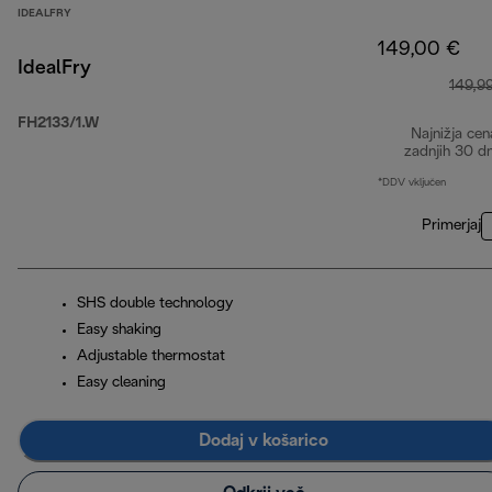
IDEALFRY
149,00 €
IdealFry
149,9
FH2133/1.W
Najnižja cen
zadnjih 30 d
*DDV vključen
Primerjaj
SHS double technology
Easy shaking
Adjustable thermostat
Easy cleaning
Dodaj v košarico