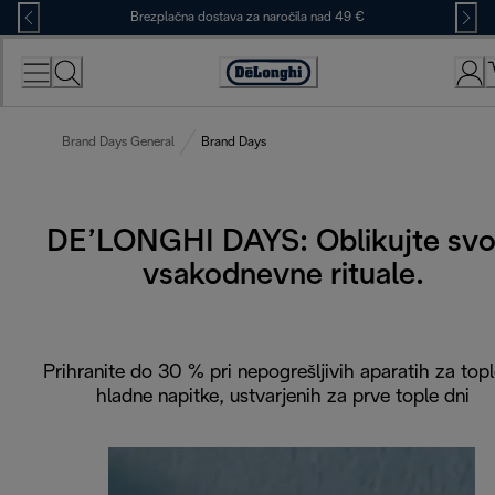
Skip
Brezplačna dostava za naročila nad 49 €
to
Content
Accessibility
Statement
Brand Days General
Brand Days
DE’LONGHI DAYS: Oblikujte svo
vsakodnevne rituale.
Prihranite do 30 % pri nepogrešljivih aparatih za topl
hladne napitke, ustvarjenih za prve tople dni