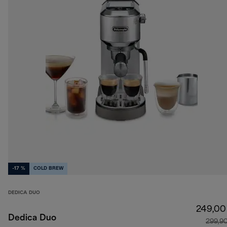
-17 %
COLD BREW
DEDICA DUO
249,00
Dedica Duo
299,9