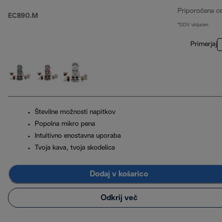
Priporočena c
EC890.M
*DDV vključen
Primerjaj
Številne možnosti napitkov
Popolna mikro pena
Intuitivno enostavna uporaba
Tvoja kava, tvoja skodelica
Dodaj v košarico
Odkrij več